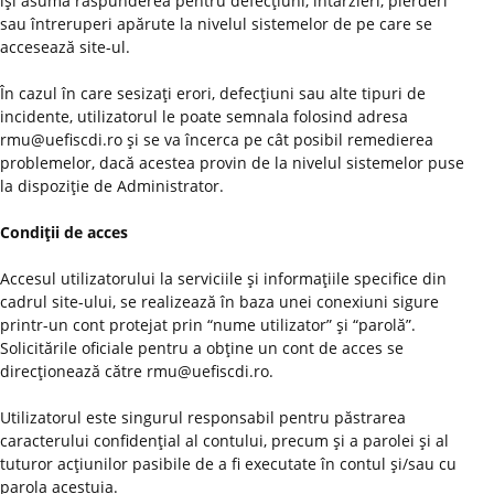
îşi asumă răspunderea pentru defecţiuni, întârzieri, pierderi
sau întreruperi apărute la nivelul sistemelor de pe care se
accesează site-ul.
În cazul în care sesizaţi erori, defecţiuni sau alte tipuri de
incidente, utilizatorul le poate semnala folosind adresa
rmu@uefiscdi.ro şi se va încerca pe cât posibil remedierea
problemelor, dacă acestea provin de la nivelul sistemelor puse
la dispoziţie de Administrator.
Condiţii de acces
Accesul utilizatorului la serviciile şi informaţiile specifice din
cadrul site-ului, se realizează în baza unei conexiuni sigure
printr-un cont protejat prin “nume utilizator” şi “parolă”.
Solicitările oficiale pentru a obţine un cont de acces se
direcţionează către rmu@uefiscdi.ro.
Utilizatorul este singurul responsabil pentru păstrarea
caracterului confidenţial al contului, precum şi a parolei şi al
tuturor acţiunilor pasibile de a fi executate în contul şi/sau cu
parola acestuia.