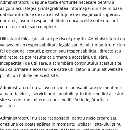
Administratorul depune toate eforturile necesare pentru a
asigură acurateţea şi integralitatea informaţiei din site în baza
datelor introduse de către instituţiile de învăţământ superior,
dar nu îşi asumă responsabilitatea dacă aceste date nu sunt
corecte, exacte sau complete.
Uilizatorul foloseşte site-ul pe riscul propriu. Administratorul nu
va avea nicio responsabilitate legală sau de alt tip pentru niciun
fel de daune, costuri, pierderi sau responsabilităţi, directe sau
indirecte, ce pot rezulta ca urmare a accesării, utilizării,
incapacităţii de utilizare, a schimbării conţinutului acestui site,
sau ca urmare a accesării de către utilizatori a unui alt website
printr-un link de pe acest site.
Administratorul nu va avea nicio responsabilitate de menţinere
a materialelor şi serviciilor disponibile prin intermediul acestui
site sau de transmitere a unor modificări în legătură cu
acestea.
Administratorul nu este responsabil pentru nicio eroare sau
omisiune ce poate apărea în momentul utilizării site-ului şi nu