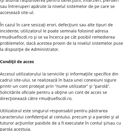
îşi asumă răspunderea pentru defecţiuni, întârzieri, pierderi
sau întreruperi apărute la nivelul sistemelor de pe care se
accesează site-ul.
În cazul în care sesizaţi erori, defecţiuni sau alte tipuri de
incidente, utilizatorul le poate semnala folosind adresa
rmu@uefiscdi.ro şi se va încerca pe cât posibil remedierea
problemelor, dacă acestea provin de la nivelul sistemelor puse
la dispoziţie de Administrator.
Condiţii de acces
Accesul utilizatorului la serviciile şi informaţiile specifice din
cadrul site-ului, se realizează în baza unei conexiuni sigure
printr-un cont protejat prin “nume utilizator” şi “parolă”.
Solicitările oficiale pentru a obţine un cont de acces se
direcţionează către rmu@uefiscdi.ro.
Utilizatorul este singurul responsabil pentru păstrarea
caracterului confidenţial al contului, precum şi a parolei şi al
tuturor acţiunilor pasibile de a fi executate în contul şi/sau cu
parola acestuia.