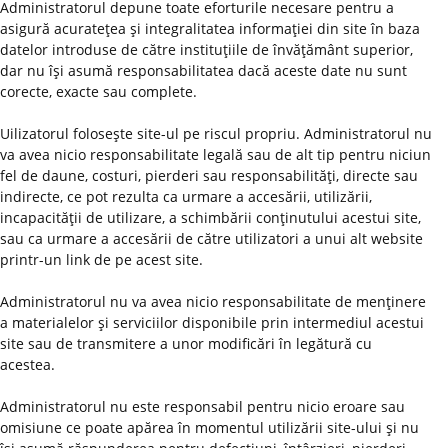
Administratorul depune toate eforturile necesare pentru a
asigură acurateţea şi integralitatea informaţiei din site în baza
datelor introduse de către instituţiile de învăţământ superior,
dar nu îşi asumă responsabilitatea dacă aceste date nu sunt
corecte, exacte sau complete.
Uilizatorul foloseşte site-ul pe riscul propriu. Administratorul nu
va avea nicio responsabilitate legală sau de alt tip pentru niciun
fel de daune, costuri, pierderi sau responsabilităţi, directe sau
indirecte, ce pot rezulta ca urmare a accesării, utilizării,
incapacităţii de utilizare, a schimbării conţinutului acestui site,
sau ca urmare a accesării de către utilizatori a unui alt website
printr-un link de pe acest site.
Administratorul nu va avea nicio responsabilitate de menţinere
a materialelor şi serviciilor disponibile prin intermediul acestui
site sau de transmitere a unor modificări în legătură cu
acestea.
Administratorul nu este responsabil pentru nicio eroare sau
omisiune ce poate apărea în momentul utilizării site-ului şi nu