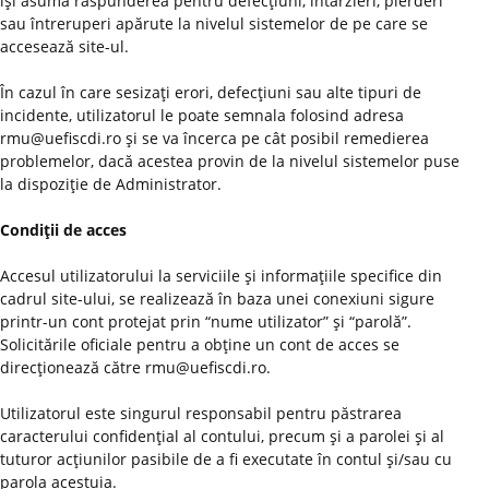
îşi asumă răspunderea pentru defecţiuni, întârzieri, pierderi
sau întreruperi apărute la nivelul sistemelor de pe care se
accesează site-ul.
În cazul în care sesizaţi erori, defecţiuni sau alte tipuri de
incidente, utilizatorul le poate semnala folosind adresa
rmu@uefiscdi.ro şi se va încerca pe cât posibil remedierea
problemelor, dacă acestea provin de la nivelul sistemelor puse
la dispoziţie de Administrator.
Condiţii de acces
Accesul utilizatorului la serviciile şi informaţiile specifice din
cadrul site-ului, se realizează în baza unei conexiuni sigure
printr-un cont protejat prin “nume utilizator” şi “parolă”.
Solicitările oficiale pentru a obţine un cont de acces se
direcţionează către rmu@uefiscdi.ro.
Utilizatorul este singurul responsabil pentru păstrarea
caracterului confidenţial al contului, precum şi a parolei şi al
tuturor acţiunilor pasibile de a fi executate în contul şi/sau cu
parola acestuia.