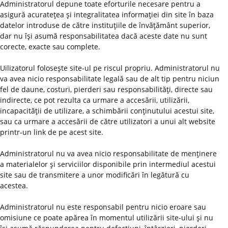
Administratorul depune toate eforturile necesare pentru a
asigură acurateţea şi integralitatea informaţiei din site în baza
datelor introduse de către instituţiile de învăţământ superior,
dar nu îşi asumă responsabilitatea dacă aceste date nu sunt
corecte, exacte sau complete.
Uilizatorul foloseşte site-ul pe riscul propriu. Administratorul nu
va avea nicio responsabilitate legală sau de alt tip pentru niciun
fel de daune, costuri, pierderi sau responsabilităţi, directe sau
indirecte, ce pot rezulta ca urmare a accesării, utilizării,
incapacităţii de utilizare, a schimbării conţinutului acestui site,
sau ca urmare a accesării de către utilizatori a unui alt website
printr-un link de pe acest site.
Administratorul nu va avea nicio responsabilitate de menţinere
a materialelor şi serviciilor disponibile prin intermediul acestui
site sau de transmitere a unor modificări în legătură cu
acestea.
Administratorul nu este responsabil pentru nicio eroare sau
omisiune ce poate apărea în momentul utilizării site-ului şi nu