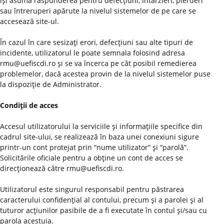
îşi asumă răspunderea pentru defecţiuni, întârzieri, pierderi
sau întreruperi apărute la nivelul sistemelor de pe care se
accesează site-ul.
În cazul în care sesizaţi erori, defecţiuni sau alte tipuri de
incidente, utilizatorul le poate semnala folosind adresa
rmu@uefiscdi.ro şi se va încerca pe cât posibil remedierea
problemelor, dacă acestea provin de la nivelul sistemelor puse
la dispoziţie de Administrator.
Condiţii de acces
Accesul utilizatorului la serviciile şi informaţiile specifice din
cadrul site-ului, se realizează în baza unei conexiuni sigure
printr-un cont protejat prin “nume utilizator” şi “parolă”.
Solicitările oficiale pentru a obţine un cont de acces se
direcţionează către rmu@uefiscdi.ro.
Utilizatorul este singurul responsabil pentru păstrarea
caracterului confidenţial al contului, precum şi a parolei şi al
tuturor acţiunilor pasibile de a fi executate în contul şi/sau cu
parola acestuia.