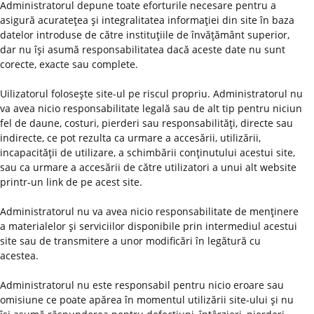
Administratorul depune toate eforturile necesare pentru a
asigură acurateţea şi integralitatea informaţiei din site în baza
datelor introduse de către instituţiile de învăţământ superior,
dar nu îşi asumă responsabilitatea dacă aceste date nu sunt
corecte, exacte sau complete.
Uilizatorul foloseşte site-ul pe riscul propriu. Administratorul nu
va avea nicio responsabilitate legală sau de alt tip pentru niciun
fel de daune, costuri, pierderi sau responsabilităţi, directe sau
indirecte, ce pot rezulta ca urmare a accesării, utilizării,
incapacităţii de utilizare, a schimbării conţinutului acestui site,
sau ca urmare a accesării de către utilizatori a unui alt website
printr-un link de pe acest site.
Administratorul nu va avea nicio responsabilitate de menţinere
a materialelor şi serviciilor disponibile prin intermediul acestui
site sau de transmitere a unor modificări în legătură cu
acestea.
Administratorul nu este responsabil pentru nicio eroare sau
omisiune ce poate apărea în momentul utilizării site-ului şi nu