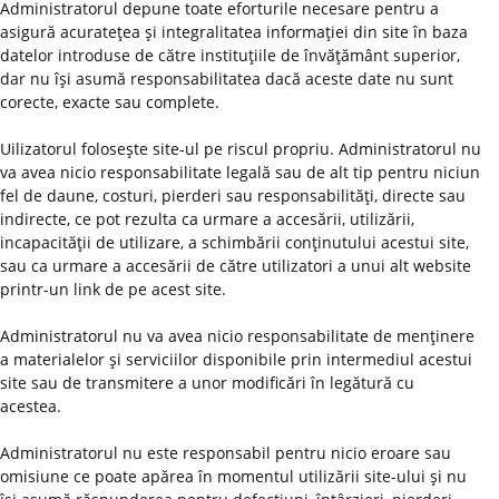
Administratorul depune toate eforturile necesare pentru a
asigură acurateţea şi integralitatea informaţiei din site în baza
datelor introduse de către instituţiile de învăţământ superior,
dar nu îşi asumă responsabilitatea dacă aceste date nu sunt
corecte, exacte sau complete.
Uilizatorul foloseşte site-ul pe riscul propriu. Administratorul nu
va avea nicio responsabilitate legală sau de alt tip pentru niciun
fel de daune, costuri, pierderi sau responsabilităţi, directe sau
indirecte, ce pot rezulta ca urmare a accesării, utilizării,
incapacităţii de utilizare, a schimbării conţinutului acestui site,
sau ca urmare a accesării de către utilizatori a unui alt website
printr-un link de pe acest site.
Administratorul nu va avea nicio responsabilitate de menţinere
a materialelor şi serviciilor disponibile prin intermediul acestui
site sau de transmitere a unor modificări în legătură cu
acestea.
Administratorul nu este responsabil pentru nicio eroare sau
omisiune ce poate apărea în momentul utilizării site-ului şi nu