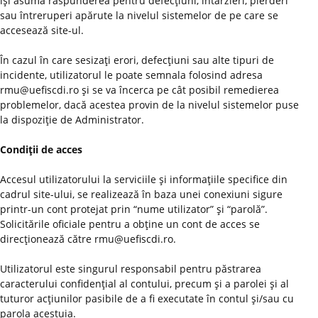
îşi asumă răspunderea pentru defecţiuni, întârzieri, pierderi
sau întreruperi apărute la nivelul sistemelor de pe care se
accesează site-ul.
În cazul în care sesizaţi erori, defecţiuni sau alte tipuri de
incidente, utilizatorul le poate semnala folosind adresa
rmu@uefiscdi.ro şi se va încerca pe cât posibil remedierea
problemelor, dacă acestea provin de la nivelul sistemelor puse
la dispoziţie de Administrator.
Condiţii de acces
Accesul utilizatorului la serviciile şi informaţiile specifice din
cadrul site-ului, se realizează în baza unei conexiuni sigure
printr-un cont protejat prin “nume utilizator” şi “parolă”.
Solicitările oficiale pentru a obţine un cont de acces se
direcţionează către rmu@uefiscdi.ro.
Utilizatorul este singurul responsabil pentru păstrarea
caracterului confidenţial al contului, precum şi a parolei şi al
tuturor acţiunilor pasibile de a fi executate în contul şi/sau cu
parola acestuia.