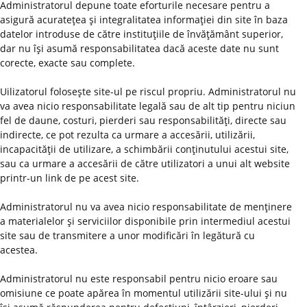
Administratorul depune toate eforturile necesare pentru a
asigură acurateţea şi integralitatea informaţiei din site în baza
datelor introduse de către instituţiile de învăţământ superior,
dar nu îşi asumă responsabilitatea dacă aceste date nu sunt
corecte, exacte sau complete.
Uilizatorul foloseşte site-ul pe riscul propriu. Administratorul nu
va avea nicio responsabilitate legală sau de alt tip pentru niciun
fel de daune, costuri, pierderi sau responsabilităţi, directe sau
indirecte, ce pot rezulta ca urmare a accesării, utilizării,
incapacităţii de utilizare, a schimbării conţinutului acestui site,
sau ca urmare a accesării de către utilizatori a unui alt website
printr-un link de pe acest site.
Administratorul nu va avea nicio responsabilitate de menţinere
a materialelor şi serviciilor disponibile prin intermediul acestui
site sau de transmitere a unor modificări în legătură cu
acestea.
Administratorul nu este responsabil pentru nicio eroare sau
omisiune ce poate apărea în momentul utilizării site-ului şi nu