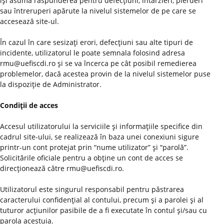
îşi asumă răspunderea pentru defecţiuni, întârzieri, pierderi
sau întreruperi apărute la nivelul sistemelor de pe care se
accesează site-ul.
În cazul în care sesizaţi erori, defecţiuni sau alte tipuri de
incidente, utilizatorul le poate semnala folosind adresa
rmu@uefiscdi.ro şi se va încerca pe cât posibil remedierea
problemelor, dacă acestea provin de la nivelul sistemelor puse
la dispoziţie de Administrator.
Condiţii de acces
Accesul utilizatorului la serviciile şi informaţiile specifice din
cadrul site-ului, se realizează în baza unei conexiuni sigure
printr-un cont protejat prin “nume utilizator” şi “parolă”.
Solicitările oficiale pentru a obţine un cont de acces se
direcţionează către rmu@uefiscdi.ro.
Utilizatorul este singurul responsabil pentru păstrarea
caracterului confidenţial al contului, precum şi a parolei şi al
tuturor acţiunilor pasibile de a fi executate în contul şi/sau cu
parola acestuia.