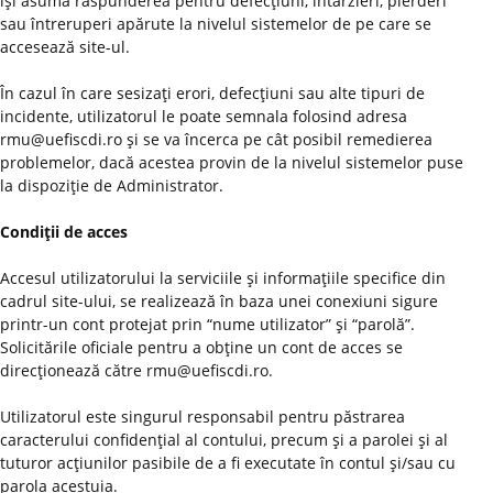
îşi asumă răspunderea pentru defecţiuni, întârzieri, pierderi
sau întreruperi apărute la nivelul sistemelor de pe care se
accesează site-ul.
În cazul în care sesizaţi erori, defecţiuni sau alte tipuri de
incidente, utilizatorul le poate semnala folosind adresa
rmu@uefiscdi.ro şi se va încerca pe cât posibil remedierea
problemelor, dacă acestea provin de la nivelul sistemelor puse
la dispoziţie de Administrator.
Condiţii de acces
Accesul utilizatorului la serviciile şi informaţiile specifice din
cadrul site-ului, se realizează în baza unei conexiuni sigure
printr-un cont protejat prin “nume utilizator” şi “parolă”.
Solicitările oficiale pentru a obţine un cont de acces se
direcţionează către rmu@uefiscdi.ro.
Utilizatorul este singurul responsabil pentru păstrarea
caracterului confidenţial al contului, precum şi a parolei şi al
tuturor acţiunilor pasibile de a fi executate în contul şi/sau cu
parola acestuia.