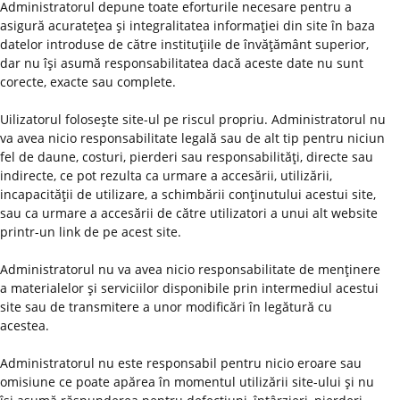
Administratorul depune toate eforturile necesare pentru a
asigură acurateţea şi integralitatea informaţiei din site în baza
datelor introduse de către instituţiile de învăţământ superior,
dar nu îşi asumă responsabilitatea dacă aceste date nu sunt
corecte, exacte sau complete.
Uilizatorul foloseşte site-ul pe riscul propriu. Administratorul nu
va avea nicio responsabilitate legală sau de alt tip pentru niciun
fel de daune, costuri, pierderi sau responsabilităţi, directe sau
indirecte, ce pot rezulta ca urmare a accesării, utilizării,
incapacităţii de utilizare, a schimbării conţinutului acestui site,
sau ca urmare a accesării de către utilizatori a unui alt website
printr-un link de pe acest site.
Administratorul nu va avea nicio responsabilitate de menţinere
a materialelor şi serviciilor disponibile prin intermediul acestui
site sau de transmitere a unor modificări în legătură cu
acestea.
Administratorul nu este responsabil pentru nicio eroare sau
omisiune ce poate apărea în momentul utilizării site-ului şi nu