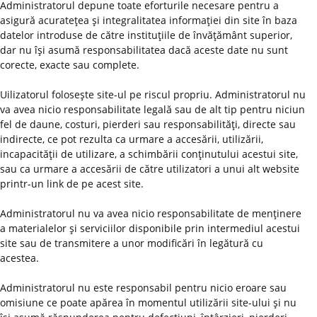
Administratorul depune toate eforturile necesare pentru a
asigură acurateţea şi integralitatea informaţiei din site în baza
datelor introduse de către instituţiile de învăţământ superior,
dar nu îşi asumă responsabilitatea dacă aceste date nu sunt
corecte, exacte sau complete.
Uilizatorul foloseşte site-ul pe riscul propriu. Administratorul nu
va avea nicio responsabilitate legală sau de alt tip pentru niciun
fel de daune, costuri, pierderi sau responsabilităţi, directe sau
indirecte, ce pot rezulta ca urmare a accesării, utilizării,
incapacităţii de utilizare, a schimbării conţinutului acestui site,
sau ca urmare a accesării de către utilizatori a unui alt website
printr-un link de pe acest site.
Administratorul nu va avea nicio responsabilitate de menţinere
a materialelor şi serviciilor disponibile prin intermediul acestui
site sau de transmitere a unor modificări în legătură cu
acestea.
Administratorul nu este responsabil pentru nicio eroare sau
omisiune ce poate apărea în momentul utilizării site-ului şi nu