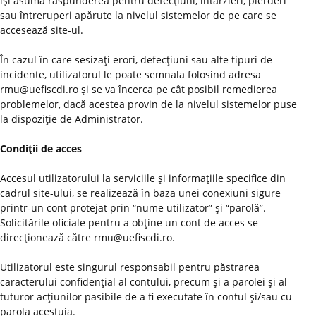
îşi asumă răspunderea pentru defecţiuni, întârzieri, pierderi
sau întreruperi apărute la nivelul sistemelor de pe care se
accesează site-ul.
În cazul în care sesizaţi erori, defecţiuni sau alte tipuri de
incidente, utilizatorul le poate semnala folosind adresa
rmu@uefiscdi.ro şi se va încerca pe cât posibil remedierea
problemelor, dacă acestea provin de la nivelul sistemelor puse
la dispoziţie de Administrator.
Condiţii de acces
Accesul utilizatorului la serviciile şi informaţiile specifice din
cadrul site-ului, se realizează în baza unei conexiuni sigure
printr-un cont protejat prin “nume utilizator” şi “parolă”.
Solicitările oficiale pentru a obţine un cont de acces se
direcţionează către rmu@uefiscdi.ro.
Utilizatorul este singurul responsabil pentru păstrarea
caracterului confidenţial al contului, precum şi a parolei şi al
tuturor acţiunilor pasibile de a fi executate în contul şi/sau cu
parola acestuia.