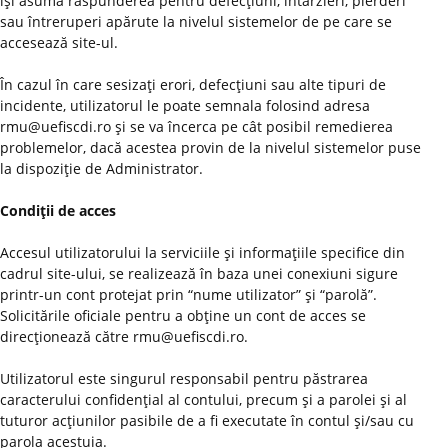
îşi asumă răspunderea pentru defecţiuni, întârzieri, pierderi
sau întreruperi apărute la nivelul sistemelor de pe care se
accesează site-ul.
În cazul în care sesizaţi erori, defecţiuni sau alte tipuri de
incidente, utilizatorul le poate semnala folosind adresa
rmu@uefiscdi.ro şi se va încerca pe cât posibil remedierea
problemelor, dacă acestea provin de la nivelul sistemelor puse
la dispoziţie de Administrator.
Condiţii de acces
Accesul utilizatorului la serviciile şi informaţiile specifice din
cadrul site-ului, se realizează în baza unei conexiuni sigure
printr-un cont protejat prin “nume utilizator” şi “parolă”.
Solicitările oficiale pentru a obţine un cont de acces se
direcţionează către rmu@uefiscdi.ro.
Utilizatorul este singurul responsabil pentru păstrarea
caracterului confidenţial al contului, precum şi a parolei şi al
tuturor acţiunilor pasibile de a fi executate în contul şi/sau cu
parola acestuia.