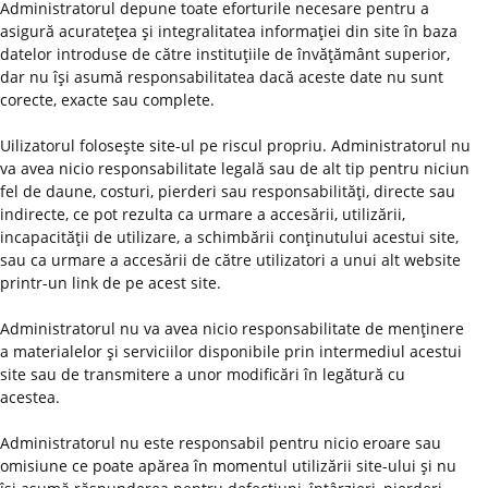
Administratorul depune toate eforturile necesare pentru a
asigură acurateţea şi integralitatea informaţiei din site în baza
datelor introduse de către instituţiile de învăţământ superior,
dar nu îşi asumă responsabilitatea dacă aceste date nu sunt
corecte, exacte sau complete.
Uilizatorul foloseşte site-ul pe riscul propriu. Administratorul nu
va avea nicio responsabilitate legală sau de alt tip pentru niciun
fel de daune, costuri, pierderi sau responsabilităţi, directe sau
indirecte, ce pot rezulta ca urmare a accesării, utilizării,
incapacităţii de utilizare, a schimbării conţinutului acestui site,
sau ca urmare a accesării de către utilizatori a unui alt website
printr-un link de pe acest site.
Administratorul nu va avea nicio responsabilitate de menţinere
a materialelor şi serviciilor disponibile prin intermediul acestui
site sau de transmitere a unor modificări în legătură cu
acestea.
Administratorul nu este responsabil pentru nicio eroare sau
omisiune ce poate apărea în momentul utilizării site-ului şi nu