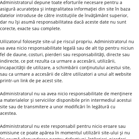
Administratorul depune toate eforturile necesare pentru a
asigură acurateţea şi integralitatea informaţiei din site în baza
datelor introduse de către instituţiile de învăţământ superior,
dar nu îşi asumă responsabilitatea dacă aceste date nu sunt
corecte, exacte sau complete.
Uilizatorul foloseşte site-ul pe riscul propriu. Administratorul nu
va avea nicio responsabilitate legală sau de alt tip pentru niciun
fel de daune, costuri, pierderi sau responsabilităţi, directe sau
indirecte, ce pot rezulta ca urmare a accesării, utilizării,
incapacităţii de utilizare, a schimbării conţinutului acestui site,
sau ca urmare a accesării de către utilizatori a unui alt website
printr-un link de pe acest site.
Administratorul nu va avea nicio responsabilitate de menţinere
a materialelor şi serviciilor disponibile prin intermediul acestui
site sau de transmitere a unor modificări în legătură cu
acestea.
Administratorul nu este responsabil pentru nicio eroare sau
omisiune ce poate apărea în momentul utilizării site-ului şi nu