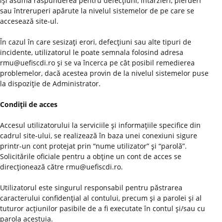
îşi asumă răspunderea pentru defecţiuni, întârzieri, pierderi
sau întreruperi apărute la nivelul sistemelor de pe care se
accesează site-ul.
În cazul în care sesizaţi erori, defecţiuni sau alte tipuri de
incidente, utilizatorul le poate semnala folosind adresa
rmu@uefiscdi.ro şi se va încerca pe cât posibil remedierea
problemelor, dacă acestea provin de la nivelul sistemelor puse
la dispoziţie de Administrator.
Condiţii de acces
Accesul utilizatorului la serviciile şi informaţiile specifice din
cadrul site-ului, se realizează în baza unei conexiuni sigure
printr-un cont protejat prin “nume utilizator” şi “parolă”.
Solicitările oficiale pentru a obţine un cont de acces se
direcţionează către rmu@uefiscdi.ro.
Utilizatorul este singurul responsabil pentru păstrarea
caracterului confidenţial al contului, precum şi a parolei şi al
tuturor acţiunilor pasibile de a fi executate în contul şi/sau cu
parola acestuia.