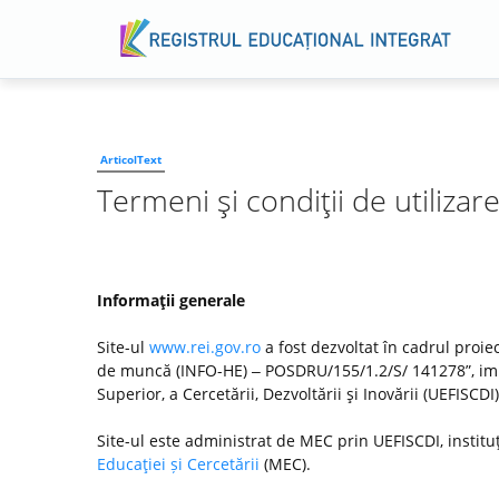
ArticolText
Termeni şi condiţii de utilizar
Informaţii generale
Site-ul
www.rei.gov.ro
a fost dezvoltat în cadrul proiec
de muncă (INFO-HE) ‒ POSDRU/155/1.2/S/ 141278”, imp
Superior, a Cercetării, Dezvoltării şi Inovării (UEFISC
Site-ul este administrat de MEC prin UEFISCDI, institu
Educaţiei și Cercetării
(MEC).