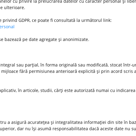
nelor cu privire la prelucrarea datelor cu caracter personal şi libe
le ulterioare.
e privind GDPR, ce poate fi consultată la următorul link:
personal
 se bazează pe date agregate şi anonimizate.
ntegral sau parţial, în forma originală sau modificată, stocat într-
 mijloace fără permisiunea anterioară explicită şi prin acord scris a
xplicativ, în articole, studii, cărţi este autorizată numai cu indicarea
u a asigură acurateţea şi integralitatea informaţiei din site în ba
 superior, dar nu îşi asumă responsabilitatea dacă aceste date nu s