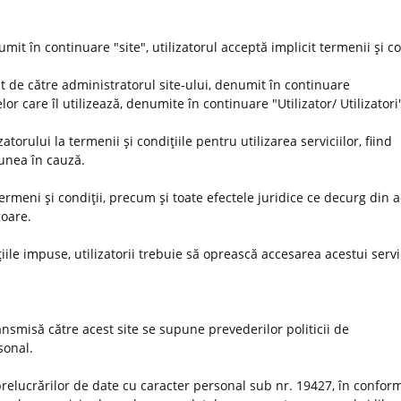
umit în continuare "site", utilizatorul acceptă implicit termenii şi co
t de către administratorul site-ului, denumit în continuare
or care îl utilizează, denumite în continuare "Utilizator/ Utilizatori
orului la termenii şi condiţiile pentru utilizarea serviciilor, fiind
iunea în cauză.
 termeni şi condiţii, precum şi toate efectele juridice ce decurg din 
goare.
iile impuse, utilizatorii trebuie să oprească accesarea acestui servi
nsmisă către acest site se supune prevederilor politicii de
rsonal.
prelucrărilor de date cu caracter personal sub nr. 19427, în conform