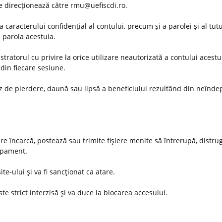
 se direcţionează către rmu@uefiscdi.ro.
 caracterului confidenţial al contului, precum şi a parolei şi al tut
u parola acestuia.
ratorul cu privire la orice utilizare neautorizată a contului acestu
din fiecare sesiune.
az de pierdere, daună sau lipsă a beneficiului rezultând din neînde
are încarcă, postează sau trimite fişiere menite să întrerupă, distru
hipament.
ite-ului şi va fi sancţionat ca atare.
te strict interzisă şi va duce la blocarea accesului.