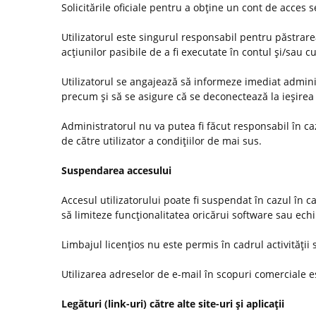
Solicitările oficiale pentru a obţine un cont de acces
Utilizatorul este singurul responsabil pentru păstrarea
acţiunilor pasibile de a fi executate în contul şi/sau c
Utilizatorul se angajează să informeze imediat administ
precum şi să se asigure că se deconectează la ieşirea 
Administratorul nu va putea fi făcut responsabil în c
de către utilizator a condiţiilor de mai sus.
Suspendarea accesului
Accesul utilizatorului poate fi suspendat în cazul în c
să limiteze funcţionalitatea oricărui software sau ec
Limbajul licenţios nu este permis în cadrul activităţii s
Utilizarea adreselor de e-mail în scopuri comerciale es
Legături (link-uri) către alte site-uri şi aplicaţii