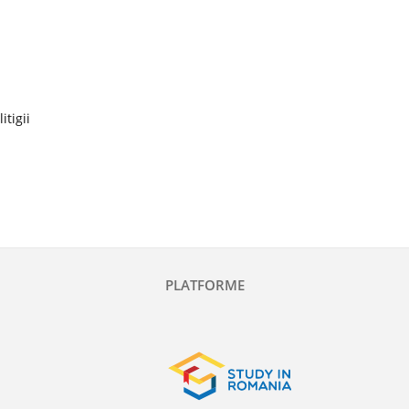
itigii
PLATFORME