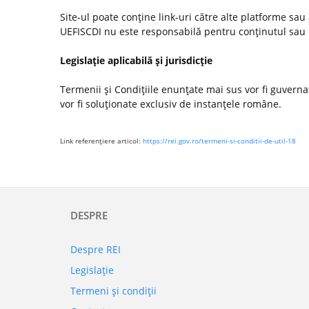
Site-ul poate conţine link-uri către alte platforme sau
UEFISCDI nu este responsabilă pentru conţinutul sau poli
Legislaţie aplicabilă şi jurisdicţie
Termenii şi Condiţiile enunţate mai sus vor fi guvernate
vor fi soluţionate exclusiv de instanţele române.
Link referenţiere articol:
https://rei.gov.ro/termeni-si-conditii-de-util-18
DESPRE
Despre REI
Legislaţie
Termeni şi condiţii