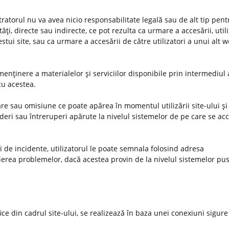
stratorul nu va avea nicio responsabilitate legală sau de alt tip pent
ţi, directe sau indirecte, ce pot rezulta ca urmare a accesării, utiliz
estui site, sau ca urmare a accesării de către utilizatori a unui alt 
enţinere a materialelor şi serviciilor disponibile prin intermediul 
 cu acestea.
e sau omisiune ce poate apărea în momentul utilizării site-ului şi 
deri sau întreruperi apărute la nivelul sistemelor de pe care se ac
uri de incidente, utilizatorul le poate semnala folosind adresa
ierea problemelor, dacă acestea provin de la nivelul sistemelor pus
ifice din cadrul site-ului, se realizează în baza unei conexiuni sigure