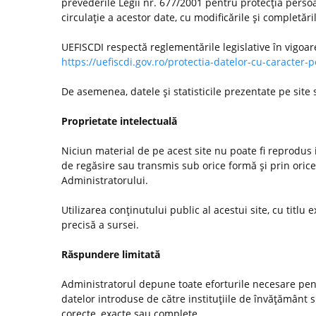
prevederile Legii nr. 677/2001 pentru protecţia persoa
circulaţie a acestor date, cu modificările şi completări
UEFISCDI respectă reglementările legislative în vigoar
https://uefiscdi.gov.ro/protectia-datelor-cu-caracter-
De asemenea, datele şi statisticile prezentate pe site
Proprietate intelectuală
Niciun material de pe acest site nu poate fi reprodus i
de regăsire sau transmis sub orice formă şi prin orice
Administratorului.
Utilizarea conţinutului public al acestui site, cu titlu e
precisă a sursei.
Răspundere limitată
Administratorul depune toate eforturile necesare pentr
datelor introduse de către instituţiile de învăţământ
corecte, exacte sau complete.