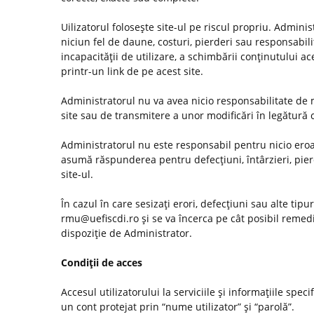
Uilizatorul foloseşte site-ul pe riscul propriu. Admini
niciun fel de daune, costuri, pierderi sau responsabilită
incapacităţii de utilizare, a schimbării conţinutului ac
printr-un link de pe acest site.
Administratorul nu va avea nicio responsabilitate de m
site sau de transmitere a unor modificări în legătură
Administratorul nu este responsabil pentru nicio eroar
asumă răspunderea pentru defecţiuni, întârzieri, pier
site-ul.
În cazul în care sesizaţi erori, defecţiuni sau alte tip
rmu@uefiscdi.ro şi se va încerca pe cât posibil remed
dispoziţie de Administrator.
Condiţii de acces
Accesul utilizatorului la serviciile şi informaţiile spec
un cont protejat prin “nume utilizator” şi “parolă”.