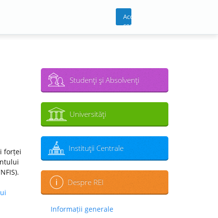
Acces
cont
Studenţi şi Absolvenţi
Universităţi
Instituţii Centrale
 forței
ntului
CNFIS).
Despre REI
ui
Informații generale