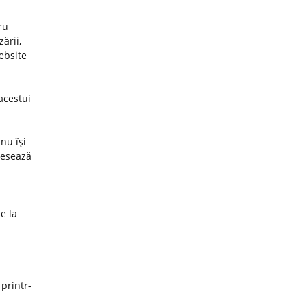
ru
ării,
website
acestui
nu îşi
cesează
e la
 printr-