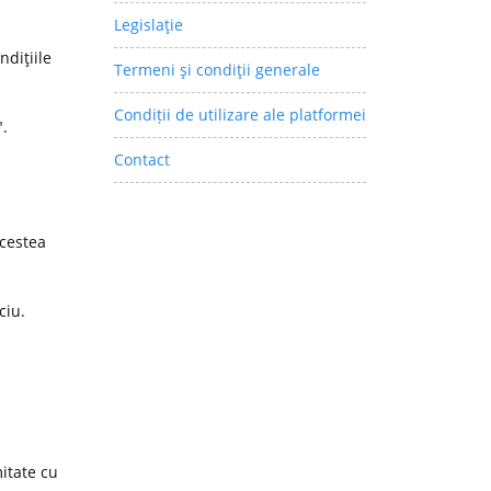
Legislaţie
ndiţiile
Termeni şi condiţii generale
Condiții de utilizare ale platformei
".
Contact
acestea
ciu.
itate cu