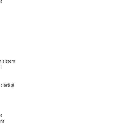
ra
un sistem
l
 clară şi
za
unt