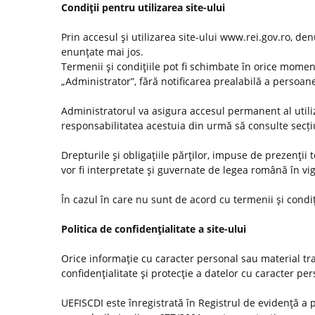
Condiţii pentru utilizarea site-ului
Prin accesul şi utilizarea site-ului www.rei.gov.ro, den
enunţate mai jos.
Termenii şi condiţiile pot fi schimbate în orice momen
„Administrator”, fără notificarea prealabilă a persoanel
Administratorul va asigura accesul permanent al utilizat
responsabilitatea acestuia din urmă să consulte secț
Drepturile şi obligaţiile părţilor, impuse de prezenţii
vor fi interpretate şi guvernate de legea română în vi
În cazul în care nu sunt de acord cu termenii şi condiţ
Politica de confidenţialitate a site-ului
Orice informaţie cu caracter personal sau material tra
confidenţialitate şi protecţie a datelor cu caracter pe
UEFISCDI este înregistrată în Registrul de evidenţă a 