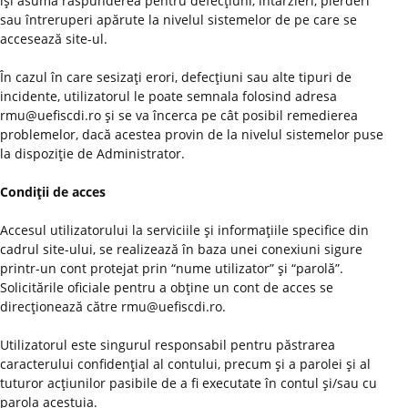
îşi asumă răspunderea pentru defecţiuni, întârzieri, pierderi
sau întreruperi apărute la nivelul sistemelor de pe care se
accesează site-ul.
În cazul în care sesizaţi erori, defecţiuni sau alte tipuri de
incidente, utilizatorul le poate semnala folosind adresa
rmu@uefiscdi.ro şi se va încerca pe cât posibil remedierea
problemelor, dacă acestea provin de la nivelul sistemelor puse
la dispoziţie de Administrator.
Condiţii de acces
Accesul utilizatorului la serviciile şi informaţiile specifice din
cadrul site-ului, se realizează în baza unei conexiuni sigure
printr-un cont protejat prin “nume utilizator” şi “parolă”.
Solicitările oficiale pentru a obţine un cont de acces se
direcţionează către rmu@uefiscdi.ro.
Utilizatorul este singurul responsabil pentru păstrarea
caracterului confidenţial al contului, precum şi a parolei şi al
tuturor acţiunilor pasibile de a fi executate în contul şi/sau cu
parola acestuia.