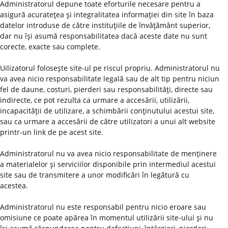
Administratorul depune toate eforturile necesare pentru a
asigură acurateţea şi integralitatea informaţiei din site în baza
datelor introduse de către instituţiile de învăţământ superior,
dar nu îşi asumă responsabilitatea dacă aceste date nu sunt
corecte, exacte sau complete.
Uilizatorul foloseşte site-ul pe riscul propriu. Administratorul nu
va avea nicio responsabilitate legală sau de alt tip pentru niciun
fel de daune, costuri, pierderi sau responsabilităţi, directe sau
indirecte, ce pot rezulta ca urmare a accesării, utilizării,
incapacităţii de utilizare, a schimbării conţinutului acestui site,
sau ca urmare a accesării de către utilizatori a unui alt website
printr-un link de pe acest site.
Administratorul nu va avea nicio responsabilitate de menţinere
a materialelor şi serviciilor disponibile prin intermediul acestui
site sau de transmitere a unor modificări în legătură cu
acestea.
Administratorul nu este responsabil pentru nicio eroare sau
omisiune ce poate apărea în momentul utilizării site-ului şi nu