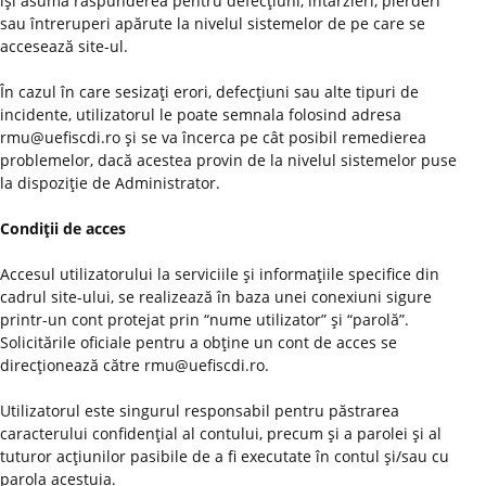
îşi asumă răspunderea pentru defecţiuni, întârzieri, pierderi
sau întreruperi apărute la nivelul sistemelor de pe care se
accesează site-ul.
În cazul în care sesizaţi erori, defecţiuni sau alte tipuri de
incidente, utilizatorul le poate semnala folosind adresa
rmu@uefiscdi.ro şi se va încerca pe cât posibil remedierea
problemelor, dacă acestea provin de la nivelul sistemelor puse
la dispoziţie de Administrator.
Condiţii de acces
Accesul utilizatorului la serviciile şi informaţiile specifice din
cadrul site-ului, se realizează în baza unei conexiuni sigure
printr-un cont protejat prin “nume utilizator” şi “parolă”.
Solicitările oficiale pentru a obţine un cont de acces se
direcţionează către rmu@uefiscdi.ro.
Utilizatorul este singurul responsabil pentru păstrarea
caracterului confidenţial al contului, precum şi a parolei şi al
tuturor acţiunilor pasibile de a fi executate în contul şi/sau cu
parola acestuia.