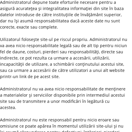
Administratorul depune toate eforturile necesare pentru a
asigură acurateţea şi integralitatea informaţiei din site în baza
datelor introduse de către instituţiile de învăţământ superior,
dar nu îşi asumă responsabilitatea dacă aceste date nu sunt
corecte, exacte sau complete.
Uilizatorul foloseşte site-ul pe riscul propriu. Administratorul nu
va avea nicio responsabilitate legală sau de alt tip pentru niciun
fel de daune, costuri, pierderi sau responsabilităţi, directe sau
indirecte, ce pot rezulta ca urmare a accesării, utilizării,
incapacităţii de utilizare, a schimbării conţinutului acestui site,
sau ca urmare a accesării de către utilizatori a unui alt website
printr-un link de pe acest site.
Administratorul nu va avea nicio responsabilitate de menţinere
a materialelor şi serviciilor disponibile prin intermediul acestui
site sau de transmitere a unor modificări în legătură cu
acestea.
Administratorul nu este responsabil pentru nicio eroare sau
omisiune ce poate apărea în momentul utilizării site-ului şi nu