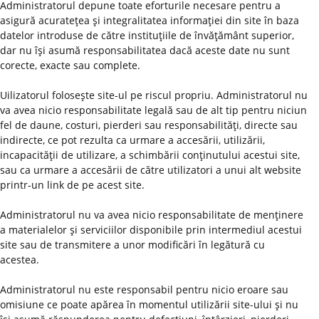
Administratorul depune toate eforturile necesare pentru a
asigură acurateţea şi integralitatea informaţiei din site în baza
datelor introduse de către instituţiile de învăţământ superior,
dar nu îşi asumă responsabilitatea dacă aceste date nu sunt
corecte, exacte sau complete.
Uilizatorul foloseşte site-ul pe riscul propriu. Administratorul nu
va avea nicio responsabilitate legală sau de alt tip pentru niciun
fel de daune, costuri, pierderi sau responsabilităţi, directe sau
indirecte, ce pot rezulta ca urmare a accesării, utilizării,
incapacităţii de utilizare, a schimbării conţinutului acestui site,
sau ca urmare a accesării de către utilizatori a unui alt website
printr-un link de pe acest site.
Administratorul nu va avea nicio responsabilitate de menţinere
a materialelor şi serviciilor disponibile prin intermediul acestui
site sau de transmitere a unor modificări în legătură cu
acestea.
Administratorul nu este responsabil pentru nicio eroare sau
omisiune ce poate apărea în momentul utilizării site-ului şi nu