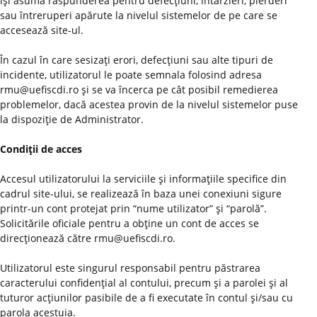
îşi asumă răspunderea pentru defecţiuni, întârzieri, pierderi
sau întreruperi apărute la nivelul sistemelor de pe care se
accesează site-ul.
În cazul în care sesizaţi erori, defecţiuni sau alte tipuri de
incidente, utilizatorul le poate semnala folosind adresa
rmu@uefiscdi.ro şi se va încerca pe cât posibil remedierea
problemelor, dacă acestea provin de la nivelul sistemelor puse
la dispoziţie de Administrator.
Condiţii de acces
Accesul utilizatorului la serviciile şi informaţiile specifice din
cadrul site-ului, se realizează în baza unei conexiuni sigure
printr-un cont protejat prin “nume utilizator” şi “parolă”.
Solicitările oficiale pentru a obţine un cont de acces se
direcţionează către rmu@uefiscdi.ro.
Utilizatorul este singurul responsabil pentru păstrarea
caracterului confidenţial al contului, precum şi a parolei şi al
tuturor acţiunilor pasibile de a fi executate în contul şi/sau cu
parola acestuia.