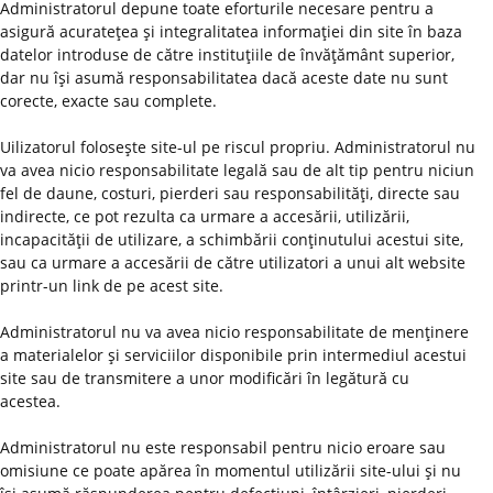
Administratorul depune toate eforturile necesare pentru a
asigură acurateţea şi integralitatea informaţiei din site în baza
datelor introduse de către instituţiile de învăţământ superior,
dar nu îşi asumă responsabilitatea dacă aceste date nu sunt
corecte, exacte sau complete.
Uilizatorul foloseşte site-ul pe riscul propriu. Administratorul nu
va avea nicio responsabilitate legală sau de alt tip pentru niciun
fel de daune, costuri, pierderi sau responsabilităţi, directe sau
indirecte, ce pot rezulta ca urmare a accesării, utilizării,
incapacităţii de utilizare, a schimbării conţinutului acestui site,
sau ca urmare a accesării de către utilizatori a unui alt website
printr-un link de pe acest site.
Administratorul nu va avea nicio responsabilitate de menţinere
a materialelor şi serviciilor disponibile prin intermediul acestui
site sau de transmitere a unor modificări în legătură cu
acestea.
Administratorul nu este responsabil pentru nicio eroare sau
omisiune ce poate apărea în momentul utilizării site-ului şi nu