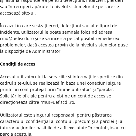
îşi asumă răspunderea pentru defecţiuni, întârzieri, pierderi
sau întreruperi apărute la nivelul sistemelor de pe care se
accesează site-ul.
În cazul în care sesizaţi erori, defecţiuni sau alte tipuri de
incidente, utilizatorul le poate semnala folosind adresa
rmu@uefiscdi.ro şi se va încerca pe cât posibil remedierea
problemelor, dacă acestea provin de la nivelul sistemelor puse
la dispoziţie de Administrator.
Condiţii de acces
Accesul utilizatorului la serviciile şi informaţiile specifice din
cadrul site-ului, se realizează în baza unei conexiuni sigure
printr-un cont protejat prin “nume utilizator” şi “parolă”.
Solicitările oficiale pentru a obţine un cont de acces se
direcţionează către rmu@uefiscdi.ro.
Utilizatorul este singurul responsabil pentru păstrarea
caracterului confidenţial al contului, precum şi a parolei şi al
tuturor acţiunilor pasibile de a fi executate în contul şi/sau cu
parola acestuia.