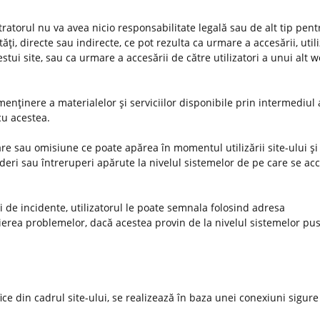
stratorul nu va avea nicio responsabilitate legală sau de alt tip pent
ţi, directe sau indirecte, ce pot rezulta ca urmare a accesării, utiliz
estui site, sau ca urmare a accesării de către utilizatori a unui alt 
enţinere a materialelor şi serviciilor disponibile prin intermediul 
 cu acestea.
e sau omisiune ce poate apărea în momentul utilizării site-ului şi 
deri sau întreruperi apărute la nivelul sistemelor de pe care se ac
uri de incidente, utilizatorul le poate semnala folosind adresa
ierea problemelor, dacă acestea provin de la nivelul sistemelor pus
ifice din cadrul site-ului, se realizează în baza unei conexiuni sigure