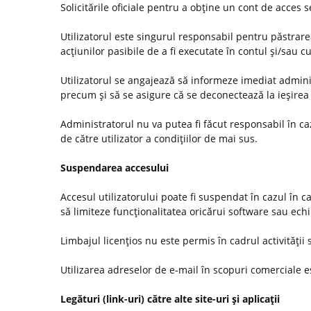
Solicitările oficiale pentru a obţine un cont de acces
Utilizatorul este singurul responsabil pentru păstrarea
acţiunilor pasibile de a fi executate în contul şi/sau c
Utilizatorul se angajează să informeze imediat administ
precum şi să se asigure că se deconectează la ieşirea 
Administratorul nu va putea fi făcut responsabil în c
de către utilizator a condiţiilor de mai sus.
Suspendarea accesului
Accesul utilizatorului poate fi suspendat în cazul în c
să limiteze funcţionalitatea oricărui software sau ec
Limbajul licenţios nu este permis în cadrul activităţii s
Utilizarea adreselor de e-mail în scopuri comerciale es
Legături (link-uri) către alte site-uri şi aplicaţii