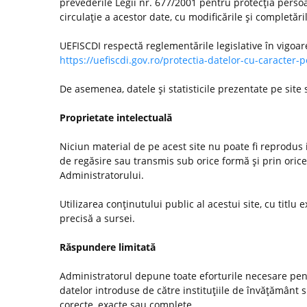
prevederile Legii nr. 677/2001 pentru protecţia persoa
circulaţie a acestor date, cu modificările şi completări
UEFISCDI respectă reglementările legislative în vigoar
https://uefiscdi.gov.ro/protectia-datelor-cu-caracter-
De asemenea, datele şi statisticile prezentate pe site
Proprietate intelectuală
Niciun material de pe acest site nu poate fi reprodus i
de regăsire sau transmis sub orice formă şi prin orice
Administratorului.
Utilizarea conţinutului public al acestui site, cu titlu e
precisă a sursei.
Răspundere limitată
Administratorul depune toate eforturile necesare pentr
datelor introduse de către instituţiile de învăţământ
corecte, exacte sau complete.