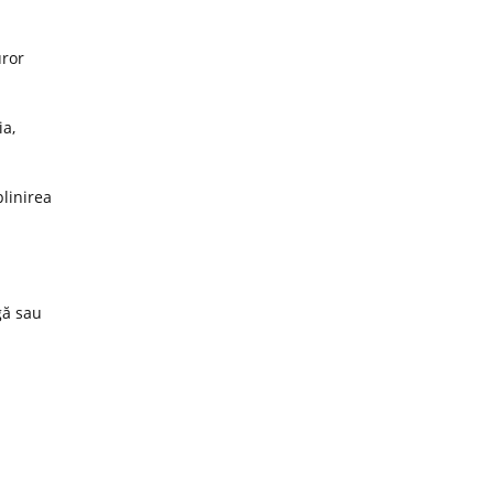
uror
ia,
plinirea
gă sau