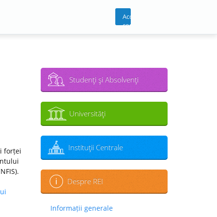
Acces
cont
Studenţi şi Absolvenţi
Universităţi
Instituţii Centrale
 forței
ntului
CNFIS).
Despre REI
ui
Informații generale