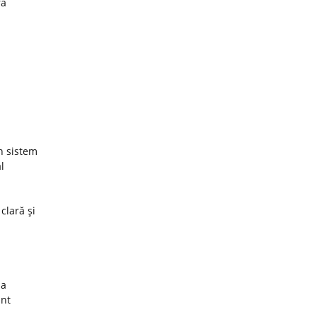
ra
un sistem
l
 clară şi
za
unt