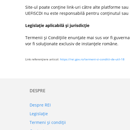
Site-ul poate conţine link-uri către alte platforme sau
UEFISCDI nu este responsabilă pentru conţinutul sau poli
Legislaţie aplicabilă şi jurisdicţie
Termenii şi Condiţiile enunţate mai sus vor fi guvernate
vor fi soluţionate exclusiv de instanţele române.
Link referenţiere articol:
https://rei.gov.ro/termeni-si-conditii-de-util-18
DESPRE
Despre REI
Legislaţie
Termeni şi condiţii