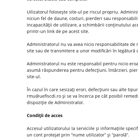
Uilizatorul foloseşte site-ul pe riscul propriu. Admini
niciun fel de daune, costuri, pierderi sau responsabilită
incapacităţii de utilizare, a schimbării conţinutului ac
printr-un link de pe acest site.
Administratorul nu va avea nicio responsabilitate de m
site sau de transmitere a unor modificări în legătură
Administratorul nu este responsabil pentru nicio eroar
asumă răspunderea pentru defecţiuni, întârzieri, pier
site-ul.
În cazul în care sesizaţi erori, defecţiuni sau alte tip
rmu@uefiscdi.ro şi se va încerca pe cât posibil remed
dispoziţie de Administrator.
Condiţii de acces
Accesul utilizatorului la serviciile şi informaţiile spec
un cont protejat prin “nume utilizator” şi “parolă”.