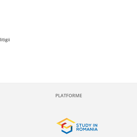
itigii
PLATFORME