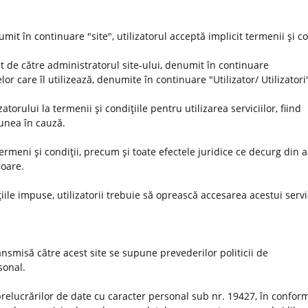
umit în continuare "site", utilizatorul acceptă implicit termenii şi co
t de către administratorul site-ului, denumit în continuare
or care îl utilizează, denumite în continuare "Utilizator/ Utilizatori
orului la termenii şi condiţiile pentru utilizarea serviciilor, fiind
iunea în cauză.
 termeni şi condiţii, precum şi toate efectele juridice ce decurg din 
goare.
iile impuse, utilizatorii trebuie să oprească accesarea acestui servi
nsmisă către acest site se supune prevederilor politicii de
rsonal.
prelucrărilor de date cu caracter personal sub nr. 19427, în conform