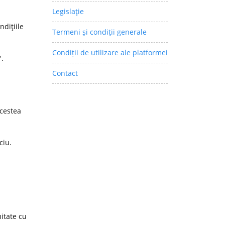
Legislaţie
ndiţiile
Termeni şi condiţii generale
Condiții de utilizare ale platformei
".
Contact
acestea
ciu.
itate cu