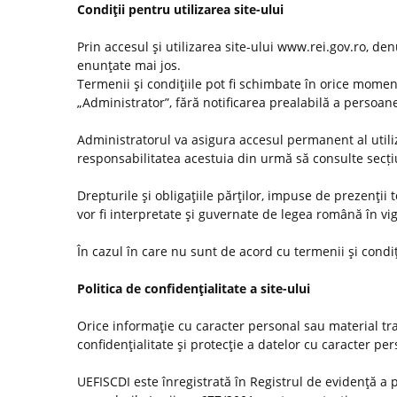
Condiţii pentru utilizarea site-ului
Prin accesul şi utilizarea site-ului www.rei.gov.ro, den
enunţate mai jos.
Termenii şi condiţiile pot fi schimbate în orice momen
„Administrator”, fără notificarea prealabilă a persoanel
Administratorul va asigura accesul permanent al utilizat
responsabilitatea acestuia din urmă să consulte secț
Drepturile şi obligaţiile părţilor, impuse de prezenţii
vor fi interpretate şi guvernate de legea română în vi
În cazul în care nu sunt de acord cu termenii şi condiţ
Politica de confidenţialitate a site-ului
Orice informaţie cu caracter personal sau material tra
confidenţialitate şi protecţie a datelor cu caracter pe
UEFISCDI este înregistrată în Registrul de evidenţă a 