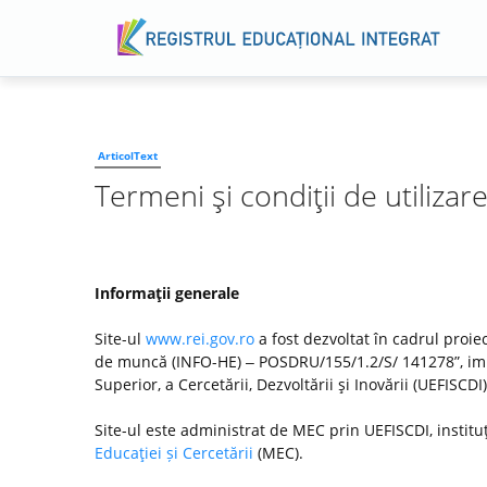
ArticolText
Termeni şi condiţii de utilizar
Informaţii generale
Site-ul
www.rei.gov.ro
a fost dezvoltat în cadrul proiec
de muncă (INFO-HE) ‒ POSDRU/155/1.2/S/ 141278”, imp
Superior, a Cercetării, Dezvoltării şi Inovării (UEFISC
Site-ul este administrat de MEC prin UEFISCDI, institu
Educaţiei și Cercetării
(MEC).