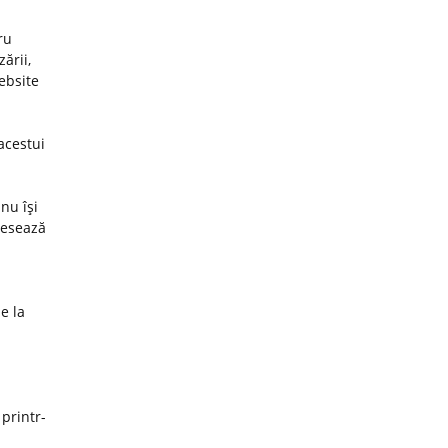
ru
ării,
website
acestui
nu îşi
cesează
e la
 printr-