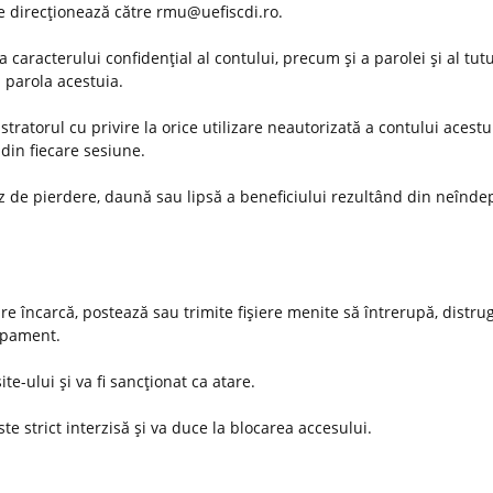
 se direcţionează către rmu@uefiscdi.ro.
 caracterului confidenţial al contului, precum şi a parolei şi al tut
u parola acestuia.
ratorul cu privire la orice utilizare neautorizată a contului acestu
din fiecare sesiune.
az de pierdere, daună sau lipsă a beneficiului rezultând din neînde
are încarcă, postează sau trimite fişiere menite să întrerupă, distru
hipament.
ite-ului şi va fi sancţionat ca atare.
te strict interzisă şi va duce la blocarea accesului.