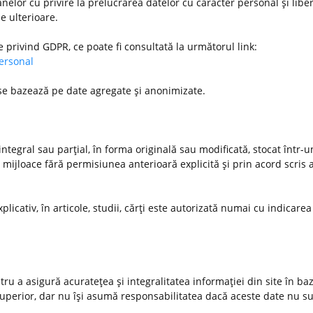
nelor cu privire la prelucrarea datelor cu caracter personal şi libe
le ulterioare.
e privind GDPR, ce poate fi consultată la următorul link:
personal
 se bazează pe date agregate şi anonimizate.
ntegral sau parţial, în forma originală sau modificată, stocat într-
 mijloace fără permisiunea anterioară explicită şi prin acord scris a
xplicativ, în articole, studii, cărţi este autorizată numai cu indicarea
u a asigură acurateţea şi integralitatea informaţiei din site în ba
 superior, dar nu îşi asumă responsabilitatea dacă aceste date nu s