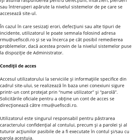
îşi asumă răspunderea pentru defecţiuni, întârzieri, pierderi
sau întreruperi apărute la nivelul sistemelor de pe care se
accesează site-ul.
În cazul în care sesizaţi erori, defecţiuni sau alte tipuri de
incidente, utilizatorul le poate semnala folosind adresa
rmu@uefiscdi.ro şi se va încerca pe cât posibil remedierea
problemelor, dacă acestea provin de la nivelul sistemelor puse
la dispoziţie de Administrator.
Condiţii de acces
Accesul utilizatorului la serviciile şi informaţiile specifice din
cadrul site-ului, se realizează în baza unei conexiuni sigure
printr-un cont protejat prin “nume utilizator” şi “parolă”.
Solicitările oficiale pentru a obţine un cont de acces se
direcţionează către rmu@uefiscdi.ro.
Utilizatorul este singurul responsabil pentru păstrarea
caracterului confidenţial al contului, precum şi a parolei şi al
tuturor acţiunilor pasibile de a fi executate în contul şi/sau cu
parola acestuia.