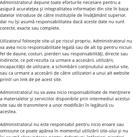
Administratorul depune toate eforturile necesare pentru a
asigură acurateţea şi integralitatea informaţiei din site în baza
datelor introduse de către instituţiile de învăţământ superior,
dar nu îşi asumă responsabilitatea dacă aceste date nu sunt
corecte, exacte sau complete.
Uilizatorul foloseşte site-ul pe riscul propriu. Administratorul nu
va avea nicio responsabilitate legală sau de alt tip pentru niciun
fel de daune, costuri, pierderi sau responsabilităţi, directe sau
indirecte, ce pot rezulta ca urmare a accesării, utilizării,
incapacităţii de utilizare, a schimbării conţinutului acestui site,
sau ca urmare a accesării de către utilizatori a unui alt website
printr-un link de pe acest site.
Administratorul nu va avea nicio responsabilitate de menţinere
a materialelor şi serviciilor disponibile prin intermediul acestui
site sau de transmitere a unor modificări în legătură cu
acestea.
Administratorul nu este responsabil pentru nicio eroare sau
omisiune ce poate apărea în momentul utilizării site-ului şi nu