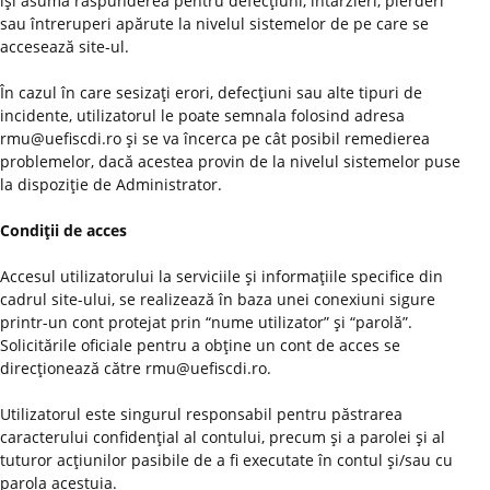
îşi asumă răspunderea pentru defecţiuni, întârzieri, pierderi
sau întreruperi apărute la nivelul sistemelor de pe care se
accesează site-ul.
În cazul în care sesizaţi erori, defecţiuni sau alte tipuri de
incidente, utilizatorul le poate semnala folosind adresa
rmu@uefiscdi.ro şi se va încerca pe cât posibil remedierea
problemelor, dacă acestea provin de la nivelul sistemelor puse
la dispoziţie de Administrator.
Condiţii de acces
Accesul utilizatorului la serviciile şi informaţiile specifice din
cadrul site-ului, se realizează în baza unei conexiuni sigure
printr-un cont protejat prin “nume utilizator” şi “parolă”.
Solicitările oficiale pentru a obţine un cont de acces se
direcţionează către rmu@uefiscdi.ro.
Utilizatorul este singurul responsabil pentru păstrarea
caracterului confidenţial al contului, precum şi a parolei şi al
tuturor acţiunilor pasibile de a fi executate în contul şi/sau cu
parola acestuia.