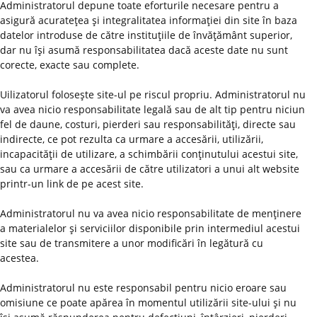
Administratorul depune toate eforturile necesare pentru a
asigură acurateţea şi integralitatea informaţiei din site în baza
datelor introduse de către instituţiile de învăţământ superior,
dar nu îşi asumă responsabilitatea dacă aceste date nu sunt
corecte, exacte sau complete.
Uilizatorul foloseşte site-ul pe riscul propriu. Administratorul nu
va avea nicio responsabilitate legală sau de alt tip pentru niciun
fel de daune, costuri, pierderi sau responsabilităţi, directe sau
indirecte, ce pot rezulta ca urmare a accesării, utilizării,
incapacităţii de utilizare, a schimbării conţinutului acestui site,
sau ca urmare a accesării de către utilizatori a unui alt website
printr-un link de pe acest site.
Administratorul nu va avea nicio responsabilitate de menţinere
a materialelor şi serviciilor disponibile prin intermediul acestui
site sau de transmitere a unor modificări în legătură cu
acestea.
Administratorul nu este responsabil pentru nicio eroare sau
omisiune ce poate apărea în momentul utilizării site-ului şi nu