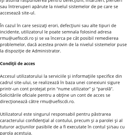
îşi asumă răspunderea pentru defecţiuni, întârzieri, pierderi
sau întreruperi apărute la nivelul sistemelor de pe care se
accesează site-ul.
În cazul în care sesizaţi erori, defecţiuni sau alte tipuri de
incidente, utilizatorul le poate semnala folosind adresa
rmu@uefiscdi.ro şi se va încerca pe cât posibil remedierea
problemelor, dacă acestea provin de la nivelul sistemelor puse
la dispoziţie de Administrator.
Condiţii de acces
Accesul utilizatorului la serviciile şi informaţiile specifice din
cadrul site-ului, se realizează în baza unei conexiuni sigure
printr-un cont protejat prin “nume utilizator” şi “parolă”.
Solicitările oficiale pentru a obţine un cont de acces se
direcţionează către rmu@uefiscdi.ro.
Utilizatorul este singurul responsabil pentru păstrarea
caracterului confidenţial al contului, precum şi a parolei şi al
tuturor acţiunilor pasibile de a fi executate în contul şi/sau cu
parola acestuia.