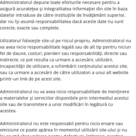
Administratorul depune toate eforturile necesare pentru a
asigură acurateţea şi integralitatea informaţiei din site în baza
datelor introduse de către instituţiile de învăţământ superior,
dar nu îşi asumă responsabilitatea dacă aceste date nu sunt
corecte, exacte sau complete.
Uilizatorul foloseşte site-ul pe riscul propriu. Administratorul nu
va avea nicio responsabilitate legală sau de alt tip pentru niciun
fel de daune, costuri, pierderi sau responsabilităţi, directe sau
indirecte, ce pot rezulta ca urmare a accesării, utilizării,
incapacităţii de utilizare, a schimbării conţinutului acestui site,
sau ca urmare a accesării de către utilizatori a unui alt website
printr-un link de pe acest site.
Administratorul nu va avea nicio responsabilitate de menţinere
a materialelor şi serviciilor disponibile prin intermediul acestui
site sau de transmitere a unor modificări în legătură cu
acestea.
Administratorul nu este responsabil pentru nicio eroare sau
omisiune ce poate apărea în momentul utilizării site-ului şi nu