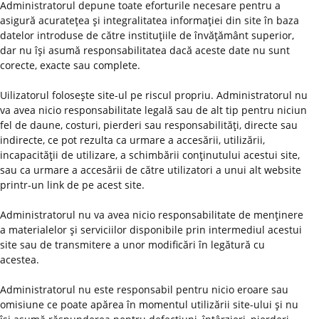
Administratorul depune toate eforturile necesare pentru a
asigură acurateţea şi integralitatea informaţiei din site în baza
datelor introduse de către instituţiile de învăţământ superior,
dar nu îşi asumă responsabilitatea dacă aceste date nu sunt
corecte, exacte sau complete.
Uilizatorul foloseşte site-ul pe riscul propriu. Administratorul nu
va avea nicio responsabilitate legală sau de alt tip pentru niciun
fel de daune, costuri, pierderi sau responsabilităţi, directe sau
indirecte, ce pot rezulta ca urmare a accesării, utilizării,
incapacităţii de utilizare, a schimbării conţinutului acestui site,
sau ca urmare a accesării de către utilizatori a unui alt website
printr-un link de pe acest site.
Administratorul nu va avea nicio responsabilitate de menţinere
a materialelor şi serviciilor disponibile prin intermediul acestui
site sau de transmitere a unor modificări în legătură cu
acestea.
Administratorul nu este responsabil pentru nicio eroare sau
omisiune ce poate apărea în momentul utilizării site-ului şi nu