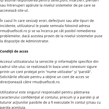
îşi asumă răspunderea pentru defecţiuni, întârzieri, pierderi
sau întreruperi apărute la nivelul sistemelor de pe care se
accesează site-ul.
În cazul în care sesizaţi erori, defecţiuni sau alte tipuri de
incidente, utilizatorul le poate semnala folosind adresa
rmu@uefiscdi.ro şi se va încerca pe cât posibil remedierea
problemelor, dacă acestea provin de la nivelul sistemelor puse
la dispoziţie de Administrator.
Condiţii de acces
Accesul utilizatorului la serviciile şi informaţiile specifice din
cadrul site-ului, se realizează în baza unei conexiuni sigure
printr-un cont protejat prin “nume utilizator” şi “parolă”.
Solicitările oficiale pentru a obţine un cont de acces se
direcţionează către rmu@uefiscdi.ro.
Utilizatorul este singurul responsabil pentru păstrarea
caracterului confidenţial al contului, precum şi a parolei şi al
tuturor acţiunilor pasibile de a fi executate în contul şi/sau cu
parola acestuia.