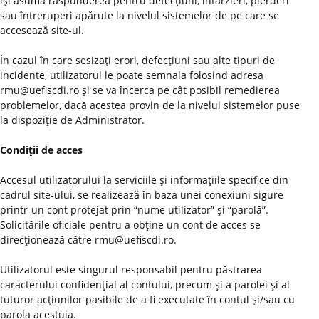
îşi asumă răspunderea pentru defecţiuni, întârzieri, pierderi
sau întreruperi apărute la nivelul sistemelor de pe care se
accesează site-ul.
În cazul în care sesizaţi erori, defecţiuni sau alte tipuri de
incidente, utilizatorul le poate semnala folosind adresa
rmu@uefiscdi.ro şi se va încerca pe cât posibil remedierea
problemelor, dacă acestea provin de la nivelul sistemelor puse
la dispoziţie de Administrator.
Condiţii de acces
Accesul utilizatorului la serviciile şi informaţiile specifice din
cadrul site-ului, se realizează în baza unei conexiuni sigure
printr-un cont protejat prin “nume utilizator” şi “parolă”.
Solicitările oficiale pentru a obţine un cont de acces se
direcţionează către rmu@uefiscdi.ro.
Utilizatorul este singurul responsabil pentru păstrarea
caracterului confidenţial al contului, precum şi a parolei şi al
tuturor acţiunilor pasibile de a fi executate în contul şi/sau cu
parola acestuia.