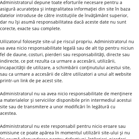
Administratorul depune toate eforturile necesare pentru a
asigură acurateţea şi integralitatea informaţiei din site în baza
datelor introduse de către instituţiile de învăţământ superior,
dar nu îşi asumă responsabilitatea dacă aceste date nu sunt
corecte, exacte sau complete.
Uilizatorul foloseşte site-ul pe riscul propriu. Administratorul nu
va avea nicio responsabilitate legală sau de alt tip pentru niciun
fel de daune, costuri, pierderi sau responsabilităţi, directe sau
indirecte, ce pot rezulta ca urmare a accesării, utilizării,
incapacităţii de utilizare, a schimbării conţinutului acestui site,
sau ca urmare a accesării de către utilizatori a unui alt website
printr-un link de pe acest site.
Administratorul nu va avea nicio responsabilitate de menţinere
a materialelor şi serviciilor disponibile prin intermediul acestui
site sau de transmitere a unor modificări în legătură cu
acestea.
Administratorul nu este responsabil pentru nicio eroare sau
omisiune ce poate apărea în momentul utilizării site-ului şi nu