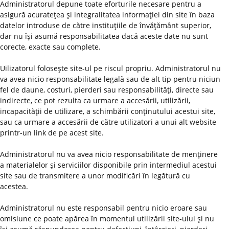
Administratorul depune toate eforturile necesare pentru a
asigură acurateţea şi integralitatea informaţiei din site în baza
datelor introduse de către instituţiile de învăţământ superior,
dar nu îşi asumă responsabilitatea dacă aceste date nu sunt
corecte, exacte sau complete.
Uilizatorul foloseşte site-ul pe riscul propriu. Administratorul nu
va avea nicio responsabilitate legală sau de alt tip pentru niciun
fel de daune, costuri, pierderi sau responsabilităţi, directe sau
indirecte, ce pot rezulta ca urmare a accesării, utilizării,
incapacităţii de utilizare, a schimbării conţinutului acestui site,
sau ca urmare a accesării de către utilizatori a unui alt website
printr-un link de pe acest site.
Administratorul nu va avea nicio responsabilitate de menţinere
a materialelor şi serviciilor disponibile prin intermediul acestui
site sau de transmitere a unor modificări în legătură cu
acestea.
Administratorul nu este responsabil pentru nicio eroare sau
omisiune ce poate apărea în momentul utilizării site-ului şi nu