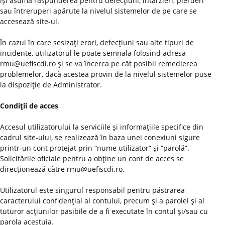
îşi asumă răspunderea pentru defecţiuni, întârzieri, pierderi
sau întreruperi apărute la nivelul sistemelor de pe care se
accesează site-ul.
În cazul în care sesizaţi erori, defecţiuni sau alte tipuri de
incidente, utilizatorul le poate semnala folosind adresa
rmu@uefiscdi.ro şi se va încerca pe cât posibil remedierea
problemelor, dacă acestea provin de la nivelul sistemelor puse
la dispoziţie de Administrator.
Condiţii de acces
Accesul utilizatorului la serviciile şi informaţiile specifice din
cadrul site-ului, se realizează în baza unei conexiuni sigure
printr-un cont protejat prin “nume utilizator” şi “parolă”.
Solicitările oficiale pentru a obţine un cont de acces se
direcţionează către rmu@uefiscdi.ro.
Utilizatorul este singurul responsabil pentru păstrarea
caracterului confidenţial al contului, precum şi a parolei şi al
tuturor acţiunilor pasibile de a fi executate în contul şi/sau cu
parola acestuia.