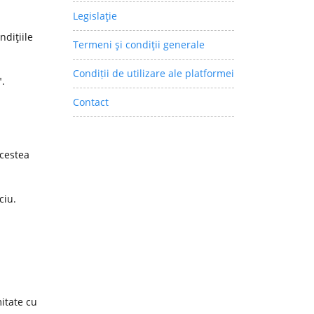
Legislaţie
ndiţiile
Termeni şi condiţii generale
Condiții de utilizare ale platformei
".
Contact
acestea
ciu.
itate cu