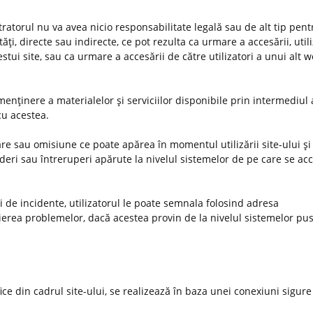
stratorul nu va avea nicio responsabilitate legală sau de alt tip pent
ţi, directe sau indirecte, ce pot rezulta ca urmare a accesării, utiliz
estui site, sau ca urmare a accesării de către utilizatori a unui alt 
enţinere a materialelor şi serviciilor disponibile prin intermediul 
 cu acestea.
e sau omisiune ce poate apărea în momentul utilizării site-ului şi 
deri sau întreruperi apărute la nivelul sistemelor de pe care se ac
uri de incidente, utilizatorul le poate semnala folosind adresa
ierea problemelor, dacă acestea provin de la nivelul sistemelor pus
ifice din cadrul site-ului, se realizează în baza unei conexiuni sigure