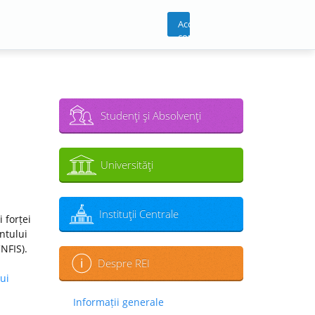
Acces
cont
Studenţi şi Absolvenţi
Universităţi
Instituţii Centrale
 forței
ntului
CNFIS).
Despre REI
ui
Informații generale