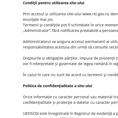
Condiţii pentru utilizarea site-ului
Prin accesul şi utilizarea site-ului www.rei.gov.ro, den
enunţate mai jos.
Termenii şi condiţiile pot fi schimbate în orice momen
„Administrator”, fără notificarea prealabilă a persoanel
Administratorul va asigura accesul permanent al utilizat
responsabilitatea acestuia din urmă să consulte secț
Drepturile şi obligaţiile părţilor, impuse de prezenţii
vor fi interpretate şi guvernate de legea română în vi
În cazul în care nu sunt de acord cu termenii şi condiţ
Politica de confidenţialitate a site-ului
Orice informaţie cu caracter personal sau material tra
confidenţialitate şi protecţie a datelor cu caracter pe
UEFISCDI este înregistrată în Registrul de evidenţă a 