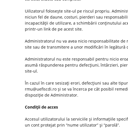
Uilizatorul foloseşte site-ul pe riscul propriu. Admini
niciun fel de daune, costuri, pierderi sau responsabilită
incapacităţii de utilizare, a schimbării conţinutului ac
printr-un link de pe acest site.
Administratorul nu va avea nicio responsabilitate de m
site sau de transmitere a unor modificări în legătură
Administratorul nu este responsabil pentru nicio eroar
asumă răspunderea pentru defecţiuni, întârzieri, pier
site-ul.
În cazul în care sesizaţi erori, defecţiuni sau alte tip
rmu@uefiscdi.ro şi se va încerca pe cât posibil remed
dispoziţie de Administrator.
Condiţii de acces
Accesul utilizatorului la serviciile şi informaţiile spec
un cont protejat prin “nume utilizator” şi “parolă”.