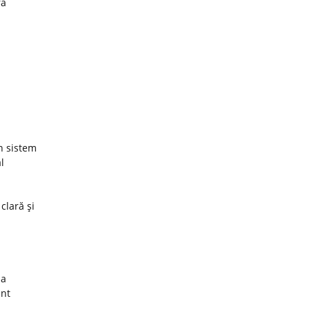
ra
un sistem
l
 clară şi
za
unt