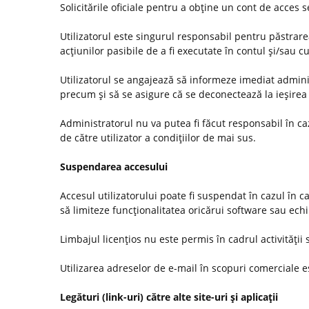
Solicitările oficiale pentru a obţine un cont de acces
Utilizatorul este singurul responsabil pentru păstrarea
acţiunilor pasibile de a fi executate în contul şi/sau c
Utilizatorul se angajează să informeze imediat administ
precum şi să se asigure că se deconectează la ieşirea 
Administratorul nu va putea fi făcut responsabil în c
de către utilizator a condiţiilor de mai sus.
Suspendarea accesului
Accesul utilizatorului poate fi suspendat în cazul în c
să limiteze funcţionalitatea oricărui software sau ec
Limbajul licenţios nu este permis în cadrul activităţii s
Utilizarea adreselor de e-mail în scopuri comerciale es
Legături (link-uri) către alte site-uri şi aplicaţii