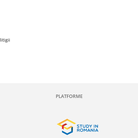
itigii
PLATFORME