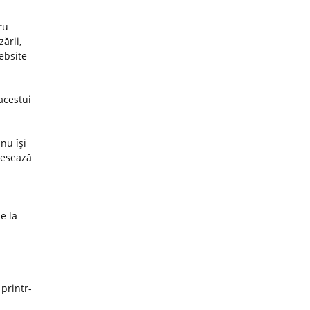
ru
ării,
website
acestui
nu îşi
cesează
e la
 printr-