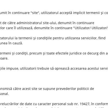
umit în continuare "site", utilizatorul acceptă implicit termenii şi co
t de către administratorul site-ului, denumit în continuare
or care îl utilizează, denumite în continuare "Utilizator/ Utilizatori
orului la termenii şi condiţiile pentru utilizarea serviciilor, fiind
iunea în cauză.
 termeni şi condiţii, precum şi toate efectele juridice ce decurg din 
goare.
iile impuse, utilizatorii trebuie să oprească accesarea acestui servi
nsmisă către acest site se supune prevederilor politicii de
rsonal.
prelucrărilor de date cu caracter personal sub nr. 19427, în conform