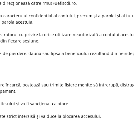
 se direcţionează către rmu@uefiscdi.ro.
 caracterului confidenţial al contului, precum şi a parolei şi al tut
u parola acestuia.
ratorul cu privire la orice utilizare neautorizată a contului acestu
din fiecare sesiune.
az de pierdere, daună sau lipsă a beneficiului rezultând din neînde
are încarcă, postează sau trimite fişiere menite să întrerupă, distru
hipament.
ite-ului şi va fi sancţionat ca atare.
te strict interzisă şi va duce la blocarea accesului.