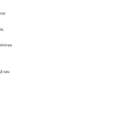
uror
ia,
plinirea
gă sau