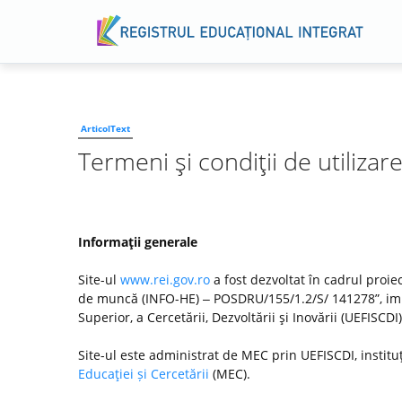
ArticolText
Termeni şi condiţii de utilizar
Informaţii generale
Site-ul
www.rei.gov.ro
a fost dezvoltat în cadrul proiec
de muncă (INFO-HE) ‒ POSDRU/155/1.2/S/ 141278”, imp
Superior, a Cercetării, Dezvoltării şi Inovării (UEFISC
Site-ul este administrat de MEC prin UEFISCDI, institu
Educaţiei și Cercetării
(MEC).