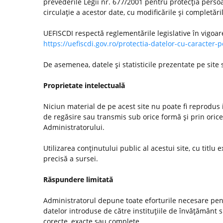
prevederile Legii nr. 677/2001 pentru protecţia persoa
circulaţie a acestor date, cu modificările şi completări
UEFISCDI respectă reglementările legislative în vigoar
https://uefiscdi.gov.ro/protectia-datelor-cu-caracter-
De asemenea, datele şi statisticile prezentate pe site
Proprietate intelectuală
Niciun material de pe acest site nu poate fi reprodus i
de regăsire sau transmis sub orice formă şi prin orice
Administratorului.
Utilizarea conţinutului public al acestui site, cu titlu e
precisă a sursei.
Răspundere limitată
Administratorul depune toate eforturile necesare pentr
datelor introduse de către instituţiile de învăţământ
corecte, exacte sau complete.