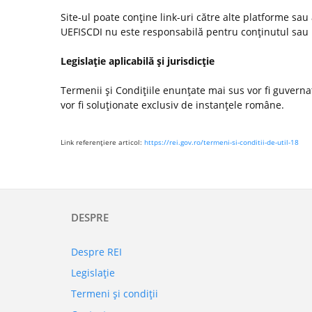
Site-ul poate conţine link-uri către alte platforme sau
UEFISCDI nu este responsabilă pentru conţinutul sau poli
Legislaţie aplicabilă şi jurisdicţie
Termenii şi Condiţiile enunţate mai sus vor fi guvernate
vor fi soluţionate exclusiv de instanţele române.
Link referenţiere articol:
https://rei.gov.ro/termeni-si-conditii-de-util-18
DESPRE
Despre REI
Legislaţie
Termeni şi condiţii