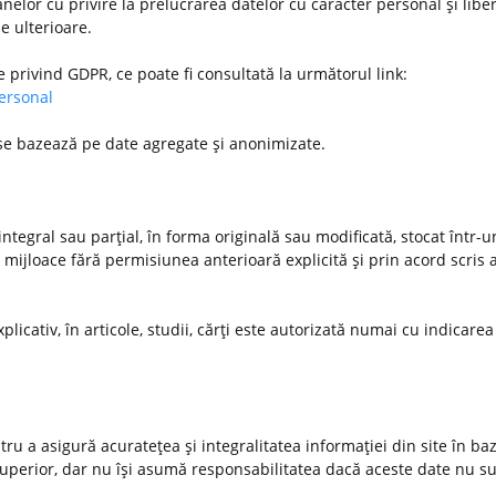
nelor cu privire la prelucrarea datelor cu caracter personal şi libe
le ulterioare.
e privind GDPR, ce poate fi consultată la următorul link:
personal
 se bazează pe date agregate şi anonimizate.
ntegral sau parţial, în forma originală sau modificată, stocat într-
 mijloace fără permisiunea anterioară explicită şi prin acord scris a
xplicativ, în articole, studii, cărţi este autorizată numai cu indicarea
u a asigură acurateţea şi integralitatea informaţiei din site în ba
 superior, dar nu îşi asumă responsabilitatea dacă aceste date nu s