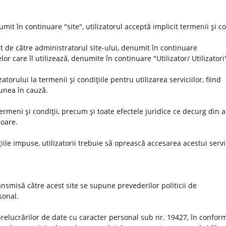
umit în continuare "site", utilizatorul acceptă implicit termenii şi co
t de către administratorul site-ului, denumit în continuare
or care îl utilizează, denumite în continuare "Utilizator/ Utilizatori
orului la termenii şi condiţiile pentru utilizarea serviciilor, fiind
iunea în cauză.
 termeni şi condiţii, precum şi toate efectele juridice ce decurg din 
goare.
iile impuse, utilizatorii trebuie să oprească accesarea acestui servi
nsmisă către acest site se supune prevederilor politicii de
rsonal.
prelucrărilor de date cu caracter personal sub nr. 19427, în conform