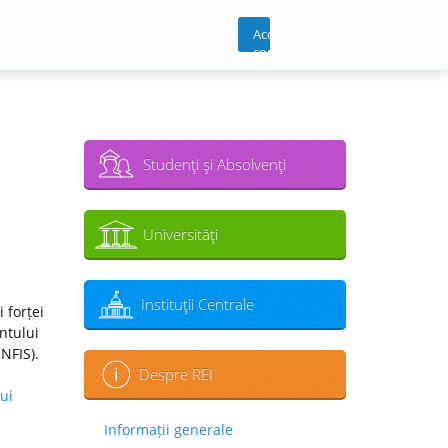
Acces
cont
Studenţi şi Absolvenţi
Universităţi
Instituţii Centrale
 forței
ntului
CNFIS).
Despre REI
ui
Informații generale