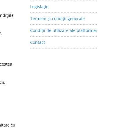
Legislaţie
ndiţiile
Termeni şi condiţii generale
Condiții de utilizare ale platformei
".
Contact
acestea
ciu.
itate cu