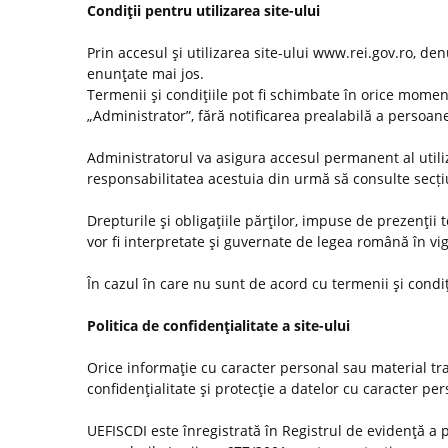
Condiţii pentru utilizarea site-ului
Prin accesul şi utilizarea site-ului www.rei.gov.ro, den
enunţate mai jos.
Termenii şi condiţiile pot fi schimbate în orice momen
„Administrator”, fără notificarea prealabilă a persoanel
Administratorul va asigura accesul permanent al utilizat
responsabilitatea acestuia din urmă să consulte secț
Drepturile şi obligaţiile părţilor, impuse de prezenţii
vor fi interpretate şi guvernate de legea română în vi
În cazul în care nu sunt de acord cu termenii şi condiţ
Politica de confidenţialitate a site-ului
Orice informaţie cu caracter personal sau material tra
confidenţialitate şi protecţie a datelor cu caracter pe
UEFISCDI este înregistrată în Registrul de evidenţă a 