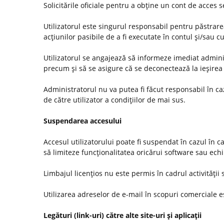
Solicitările oficiale pentru a obţine un cont de acces
Utilizatorul este singurul responsabil pentru păstrarea
acţiunilor pasibile de a fi executate în contul şi/sau c
Utilizatorul se angajează să informeze imediat administ
precum şi să se asigure că se deconectează la ieşirea 
Administratorul nu va putea fi făcut responsabil în c
de către utilizator a condiţiilor de mai sus.
Suspendarea accesului
Accesul utilizatorului poate fi suspendat în cazul în c
să limiteze funcţionalitatea oricărui software sau ec
Limbajul licenţios nu este permis în cadrul activităţii s
Utilizarea adreselor de e-mail în scopuri comerciale es
Legături (link-uri) către alte site-uri şi aplicaţii