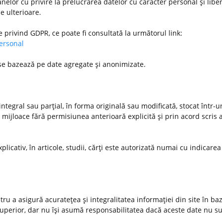
nelor cu privire la prelucrarea datelor cu caracter personal şi libe
le ulterioare.
e privind GDPR, ce poate fi consultată la următorul link:
personal
 se bazează pe date agregate şi anonimizate.
ntegral sau parţial, în forma originală sau modificată, stocat într-
 mijloace fără permisiunea anterioară explicită şi prin acord scris a
xplicativ, în articole, studii, cărţi este autorizată numai cu indicarea
u a asigură acurateţea şi integralitatea informaţiei din site în ba
 superior, dar nu îşi asumă responsabilitatea dacă aceste date nu s