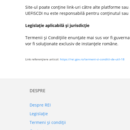
Site-ul poate conţine link-uri către alte platforme sau
UEFISCDI nu este responsabilă pentru conţinutul sau poli
Legislaţie aplicabilă şi jurisdicţie
Termenii şi Condiţiile enunţate mai sus vor fi guvernate
vor fi soluţionate exclusiv de instanţele române.
Link referenţiere articol:
https://rei.gov.ro/termeni-si-conditii-de-util-18
DESPRE
Despre REI
Legislaţie
Termeni şi condiţii