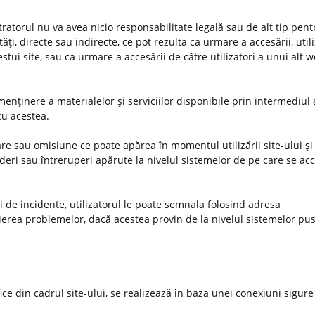
stratorul nu va avea nicio responsabilitate legală sau de alt tip pent
ţi, directe sau indirecte, ce pot rezulta ca urmare a accesării, utiliz
estui site, sau ca urmare a accesării de către utilizatori a unui alt 
enţinere a materialelor şi serviciilor disponibile prin intermediul 
 cu acestea.
e sau omisiune ce poate apărea în momentul utilizării site-ului şi 
deri sau întreruperi apărute la nivelul sistemelor de pe care se ac
uri de incidente, utilizatorul le poate semnala folosind adresa
ierea problemelor, dacă acestea provin de la nivelul sistemelor pus
ifice din cadrul site-ului, se realizează în baza unei conexiuni sigure