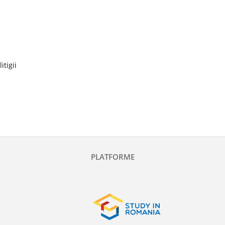
itigii
PLATFORME