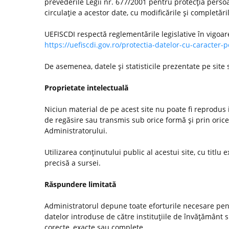
prevederile Legii nr. 677/2001 pentru protecţia persoa
circulaţie a acestor date, cu modificările şi completări
UEFISCDI respectă reglementările legislative în vigoar
https://uefiscdi.gov.ro/protectia-datelor-cu-caracter-
De asemenea, datele şi statisticile prezentate pe site
Proprietate intelectuală
Niciun material de pe acest site nu poate fi reprodus i
de regăsire sau transmis sub orice formă şi prin orice
Administratorului.
Utilizarea conţinutului public al acestui site, cu titlu e
precisă a sursei.
Răspundere limitată
Administratorul depune toate eforturile necesare pentr
datelor introduse de către instituţiile de învăţământ
corecte, exacte sau complete.