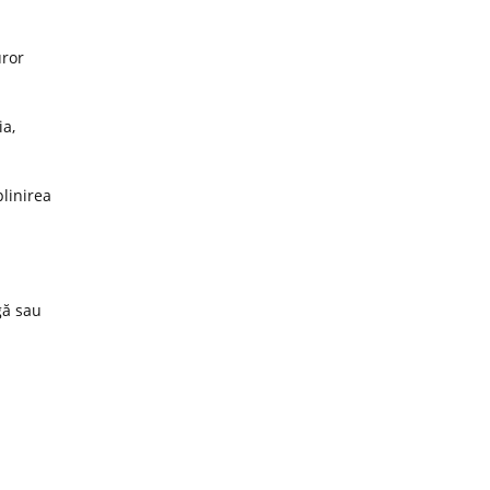
uror
ia,
plinirea
gă sau