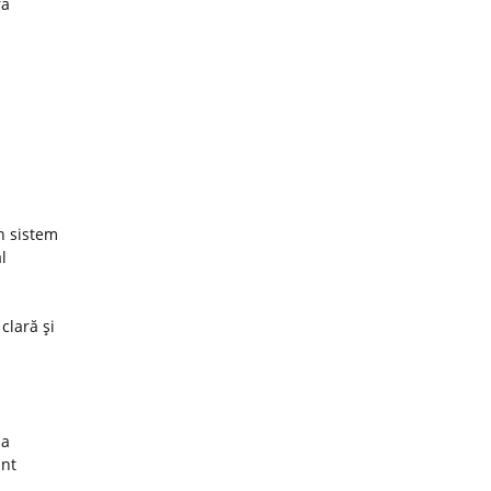
ra
un sistem
l
 clară şi
za
unt