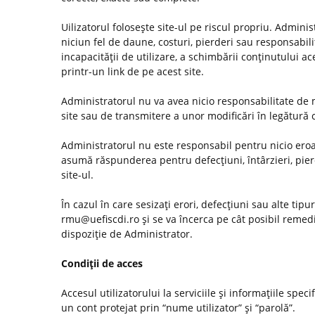
Uilizatorul foloseşte site-ul pe riscul propriu. Admini
niciun fel de daune, costuri, pierderi sau responsabilită
incapacităţii de utilizare, a schimbării conţinutului ac
printr-un link de pe acest site.
Administratorul nu va avea nicio responsabilitate de m
site sau de transmitere a unor modificări în legătură
Administratorul nu este responsabil pentru nicio eroar
asumă răspunderea pentru defecţiuni, întârzieri, pier
site-ul.
În cazul în care sesizaţi erori, defecţiuni sau alte tip
rmu@uefiscdi.ro şi se va încerca pe cât posibil remed
dispoziţie de Administrator.
Condiţii de acces
Accesul utilizatorului la serviciile şi informaţiile spec
un cont protejat prin “nume utilizator” şi “parolă”.