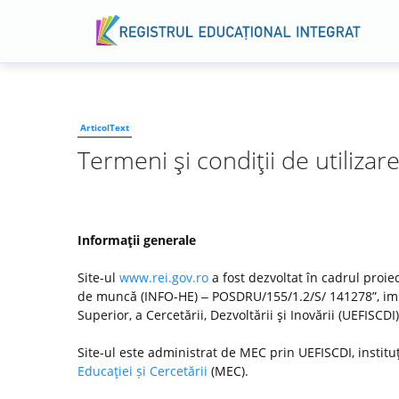
ArticolText
Termeni şi condiţii de utilizar
Informaţii generale
Site-ul
www.rei.gov.ro
a fost dezvoltat în cadrul proiec
de muncă (INFO-HE) ‒ POSDRU/155/1.2/S/ 141278”, imp
Superior, a Cercetării, Dezvoltării şi Inovării (UEFISC
Site-ul este administrat de MEC prin UEFISCDI, institu
Educaţiei și Cercetării
(MEC).