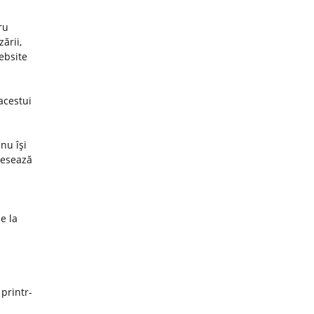
ru
ării,
website
acestui
nu îşi
cesează
e la
 printr-