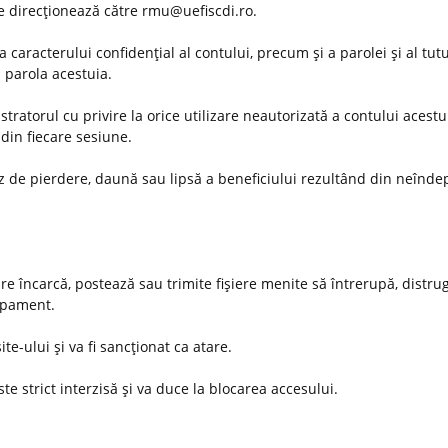
 se direcţionează către rmu@uefiscdi.ro.
 caracterului confidenţial al contului, precum şi a parolei şi al tut
u parola acestuia.
ratorul cu privire la orice utilizare neautorizată a contului acestu
din fiecare sesiune.
az de pierdere, daună sau lipsă a beneficiului rezultând din neînde
are încarcă, postează sau trimite fişiere menite să întrerupă, distru
hipament.
ite-ului şi va fi sancţionat ca atare.
te strict interzisă şi va duce la blocarea accesului.