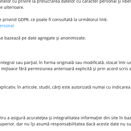
nelor cu privire la prelucrarea datelor cu caracter personal şi libe
le ulterioare.
e privind GDPR, ce poate fi consultată la următorul link:
personal
 se bazează pe date agregate şi anonimizate.
ntegral sau parţial, în forma originală sau modificată, stocat într-
 mijloace fără permisiunea anterioară explicită şi prin acord scris a
xplicativ, în articole, studii, cărţi este autorizată numai cu indicarea
u a asigură acurateţea şi integralitatea informaţiei din site în ba
 superior, dar nu îşi asumă responsabilitatea dacă aceste date nu s