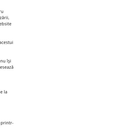
ru
ării,
website
acestui
nu îşi
cesează
e la
 printr-