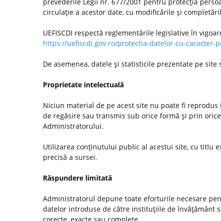
prevederile Legii nr. 677/2001 pentru protecţia persoa
circulaţie a acestor date, cu modificările şi completări
UEFISCDI respectă reglementările legislative în vigoar
https://uefiscdi.gov.ro/protectia-datelor-cu-caracter-
De asemenea, datele şi statisticile prezentate pe site
Proprietate intelectuală
Niciun material de pe acest site nu poate fi reprodus i
de regăsire sau transmis sub orice formă şi prin orice
Administratorului.
Utilizarea conţinutului public al acestui site, cu titlu e
precisă a sursei.
Răspundere limitată
Administratorul depune toate eforturile necesare pentr
datelor introduse de către instituţiile de învăţământ
corecte, exacte sau complete.