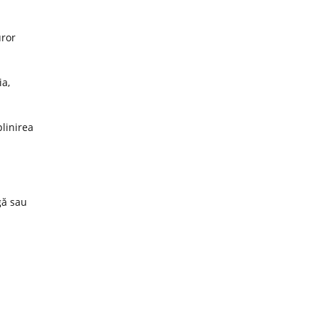
uror
ia,
plinirea
gă sau