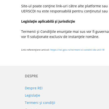
Site-ul poate conţine link-uri către alte platforme sau
UEFISCDI nu este responsabilă pentru conţinutul sau poli
Legislaţie aplicabilă şi jurisdicţie
Termenii şi Condiţiile enunţate mai sus vor fi guvernate
vor fi soluţionate exclusiv de instanţele române.
Link referenţiere articol:
https://rei.gov.ro/termeni-si-conditii-de-util-18
DESPRE
Despre REI
Legislaţie
Termeni şi condiţii