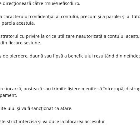
 se direcţionează către rmu@uefiscdi.ro.
 caracterului confidenţial al contului, precum şi a parolei şi al tut
u parola acestuia.
ratorul cu privire la orice utilizare neautorizată a contului acestu
din fiecare sesiune.
az de pierdere, daună sau lipsă a beneficiului rezultând din neînde
are încarcă, postează sau trimite fişiere menite să întrerupă, distru
hipament.
ite-ului şi va fi sancţionat ca atare.
te strict interzisă şi va duce la blocarea accesului.