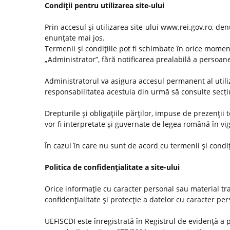
Condiţii pentru utilizarea site-ului
Prin accesul şi utilizarea site-ului www.rei.gov.ro, den
enunţate mai jos.
Termenii şi condiţiile pot fi schimbate în orice momen
„Administrator”, fără notificarea prealabilă a persoanel
Administratorul va asigura accesul permanent al utilizat
responsabilitatea acestuia din urmă să consulte secț
Drepturile şi obligaţiile părţilor, impuse de prezenţii
vor fi interpretate şi guvernate de legea română în vi
În cazul în care nu sunt de acord cu termenii şi condiţ
Politica de confidenţialitate a site-ului
Orice informaţie cu caracter personal sau material tra
confidenţialitate şi protecţie a datelor cu caracter pe
UEFISCDI este înregistrată în Registrul de evidenţă a 