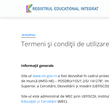
ArticolText
Termeni şi condiţii de utilizar
Informaţii generale
Site-ul
www.rei.gov.ro
a fost dezvoltat în cadrul proiec
de muncă (INFO-HE) ‒ POSDRU/155/1.2/S/ 141278”, imp
Superior, a Cercetării, Dezvoltării şi Inovării (UEFISC
Site-ul este administrat de MEC prin UEFISCDI, institu
Educaţiei și Cercetării
(MEC).