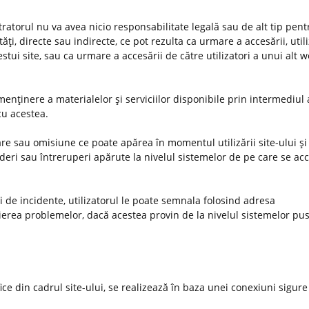
stratorul nu va avea nicio responsabilitate legală sau de alt tip pent
ţi, directe sau indirecte, ce pot rezulta ca urmare a accesării, utiliz
estui site, sau ca urmare a accesării de către utilizatori a unui alt 
enţinere a materialelor şi serviciilor disponibile prin intermediul 
 cu acestea.
e sau omisiune ce poate apărea în momentul utilizării site-ului şi 
deri sau întreruperi apărute la nivelul sistemelor de pe care se ac
uri de incidente, utilizatorul le poate semnala folosind adresa
ierea problemelor, dacă acestea provin de la nivelul sistemelor pus
ifice din cadrul site-ului, se realizează în baza unei conexiuni sigure