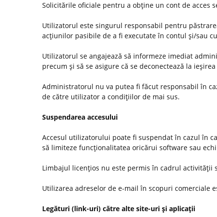
Solicitările oficiale pentru a obţine un cont de acces
Utilizatorul este singurul responsabil pentru păstrarea
acţiunilor pasibile de a fi executate în contul şi/sau c
Utilizatorul se angajează să informeze imediat administ
precum şi să se asigure că se deconectează la ieşirea 
Administratorul nu va putea fi făcut responsabil în c
de către utilizator a condiţiilor de mai sus.
Suspendarea accesului
Accesul utilizatorului poate fi suspendat în cazul în c
să limiteze funcţionalitatea oricărui software sau ec
Limbajul licenţios nu este permis în cadrul activităţii s
Utilizarea adreselor de e-mail în scopuri comerciale es
Legături (link-uri) către alte site-uri şi aplicaţii