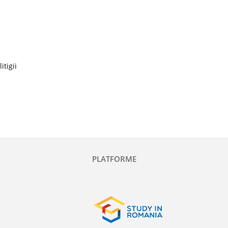
itigii
PLATFORME