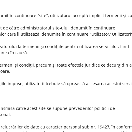
umit în continuare "site", utilizatorul acceptă implicit termenii şi co
t de către administratorul site-ului, denumit în continuare
or care îl utilizează, denumite în continuare "Utilizator/ Utilizatori
orului la termenii şi condiţiile pentru utilizarea serviciilor, fiind
iunea în cauză.
 termeni şi condiţii, precum şi toate efectele juridice ce decurg din 
goare.
iile impuse, utilizatorii trebuie să oprească accesarea acestui servi
nsmisă către acest site se supune prevederilor politicii de
rsonal.
prelucrărilor de date cu caracter personal sub nr. 19427, în conform