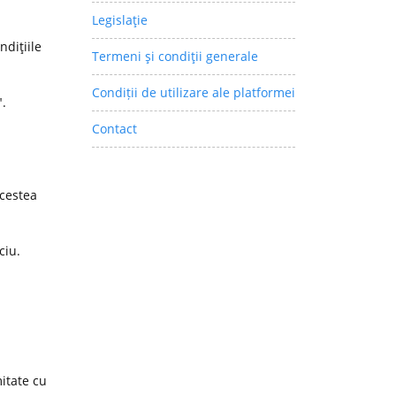
Legislaţie
ndiţiile
Termeni şi condiţii generale
Condiții de utilizare ale platformei
".
Contact
acestea
ciu.
itate cu