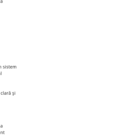
ra
un sistem
l
 clară şi
za
unt