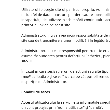
Uilizatorul foloseşte site-ul pe riscul propriu. Admini
niciun fel de daune, costuri, pierderi sau responsabilită
incapacităţii de utilizare, a schimbării conţinutului ac
printr-un link de pe acest site.
Administratorul nu va avea nicio responsabilitate de m
site sau de transmitere a unor modificări în legătură
Administratorul nu este responsabil pentru nicio eroar
asumă răspunderea pentru defecţiuni, întârzieri, pier
site-ul.
În cazul în care sesizaţi erori, defecţiuni sau alte tip
rmu@uefiscdi.ro şi se va încerca pe cât posibil remed
dispoziţie de Administrator.
Condiţii de acces
Accesul utilizatorului la serviciile şi informaţiile spec
un cont protejat prin “nume utilizator” şi “parolă”.