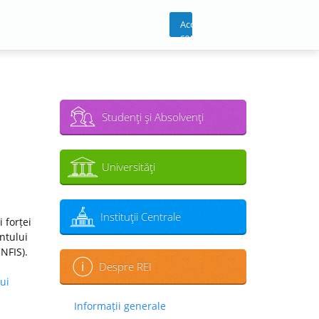
Acces
cont
Studenţi şi Absolvenţi
Universităţi
Instituţii Centrale
 forței
ntului
CNFIS).
Despre REI
ui
Informații generale