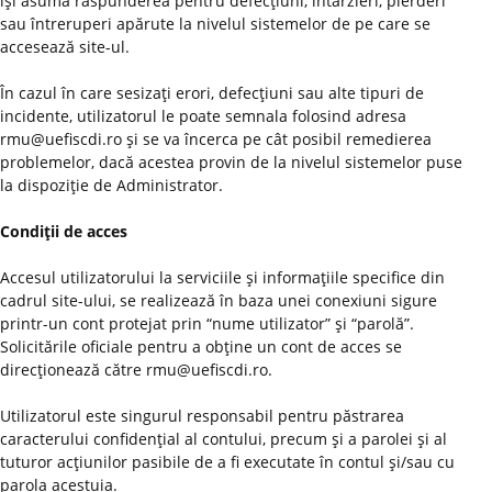
îşi asumă răspunderea pentru defecţiuni, întârzieri, pierderi
sau întreruperi apărute la nivelul sistemelor de pe care se
accesează site-ul.
În cazul în care sesizaţi erori, defecţiuni sau alte tipuri de
incidente, utilizatorul le poate semnala folosind adresa
rmu@uefiscdi.ro şi se va încerca pe cât posibil remedierea
problemelor, dacă acestea provin de la nivelul sistemelor puse
la dispoziţie de Administrator.
Condiţii de acces
Accesul utilizatorului la serviciile şi informaţiile specifice din
cadrul site-ului, se realizează în baza unei conexiuni sigure
printr-un cont protejat prin “nume utilizator” şi “parolă”.
Solicitările oficiale pentru a obţine un cont de acces se
direcţionează către rmu@uefiscdi.ro.
Utilizatorul este singurul responsabil pentru păstrarea
caracterului confidenţial al contului, precum şi a parolei şi al
tuturor acţiunilor pasibile de a fi executate în contul şi/sau cu
parola acestuia.