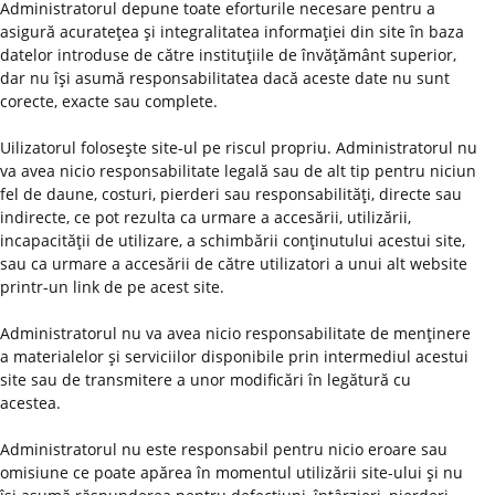
Administratorul depune toate eforturile necesare pentru a
asigură acurateţea şi integralitatea informaţiei din site în baza
datelor introduse de către instituţiile de învăţământ superior,
dar nu îşi asumă responsabilitatea dacă aceste date nu sunt
corecte, exacte sau complete.
Uilizatorul foloseşte site-ul pe riscul propriu. Administratorul nu
va avea nicio responsabilitate legală sau de alt tip pentru niciun
fel de daune, costuri, pierderi sau responsabilităţi, directe sau
indirecte, ce pot rezulta ca urmare a accesării, utilizării,
incapacităţii de utilizare, a schimbării conţinutului acestui site,
sau ca urmare a accesării de către utilizatori a unui alt website
printr-un link de pe acest site.
Administratorul nu va avea nicio responsabilitate de menţinere
a materialelor şi serviciilor disponibile prin intermediul acestui
site sau de transmitere a unor modificări în legătură cu
acestea.
Administratorul nu este responsabil pentru nicio eroare sau
omisiune ce poate apărea în momentul utilizării site-ului şi nu