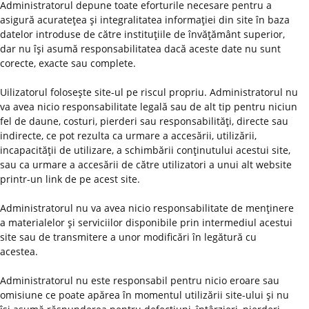
Administratorul depune toate eforturile necesare pentru a
asigură acurateţea şi integralitatea informaţiei din site în baza
datelor introduse de către instituţiile de învăţământ superior,
dar nu îşi asumă responsabilitatea dacă aceste date nu sunt
corecte, exacte sau complete.
Uilizatorul foloseşte site-ul pe riscul propriu. Administratorul nu
va avea nicio responsabilitate legală sau de alt tip pentru niciun
fel de daune, costuri, pierderi sau responsabilităţi, directe sau
indirecte, ce pot rezulta ca urmare a accesării, utilizării,
incapacităţii de utilizare, a schimbării conţinutului acestui site,
sau ca urmare a accesării de către utilizatori a unui alt website
printr-un link de pe acest site.
Administratorul nu va avea nicio responsabilitate de menţinere
a materialelor şi serviciilor disponibile prin intermediul acestui
site sau de transmitere a unor modificări în legătură cu
acestea.
Administratorul nu este responsabil pentru nicio eroare sau
omisiune ce poate apărea în momentul utilizării site-ului şi nu