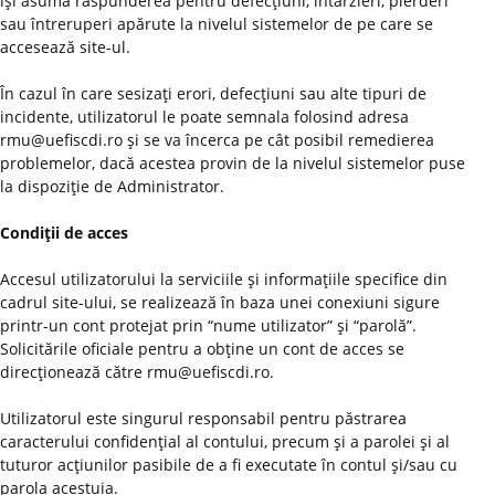
îşi asumă răspunderea pentru defecţiuni, întârzieri, pierderi
sau întreruperi apărute la nivelul sistemelor de pe care se
accesează site-ul.
În cazul în care sesizaţi erori, defecţiuni sau alte tipuri de
incidente, utilizatorul le poate semnala folosind adresa
rmu@uefiscdi.ro şi se va încerca pe cât posibil remedierea
problemelor, dacă acestea provin de la nivelul sistemelor puse
la dispoziţie de Administrator.
Condiţii de acces
Accesul utilizatorului la serviciile şi informaţiile specifice din
cadrul site-ului, se realizează în baza unei conexiuni sigure
printr-un cont protejat prin “nume utilizator” şi “parolă”.
Solicitările oficiale pentru a obţine un cont de acces se
direcţionează către rmu@uefiscdi.ro.
Utilizatorul este singurul responsabil pentru păstrarea
caracterului confidenţial al contului, precum şi a parolei şi al
tuturor acţiunilor pasibile de a fi executate în contul şi/sau cu
parola acestuia.