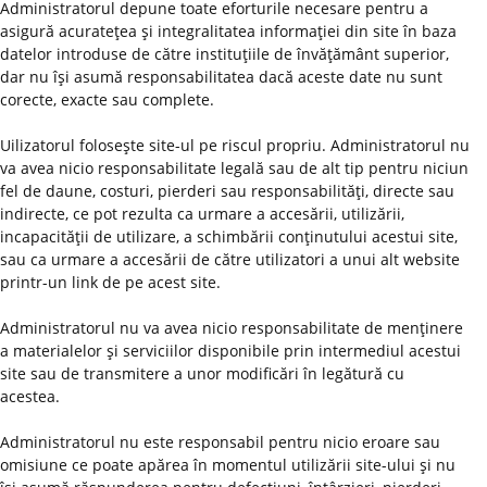
Administratorul depune toate eforturile necesare pentru a
asigură acurateţea şi integralitatea informaţiei din site în baza
datelor introduse de către instituţiile de învăţământ superior,
dar nu îşi asumă responsabilitatea dacă aceste date nu sunt
corecte, exacte sau complete.
Uilizatorul foloseşte site-ul pe riscul propriu. Administratorul nu
va avea nicio responsabilitate legală sau de alt tip pentru niciun
fel de daune, costuri, pierderi sau responsabilităţi, directe sau
indirecte, ce pot rezulta ca urmare a accesării, utilizării,
incapacităţii de utilizare, a schimbării conţinutului acestui site,
sau ca urmare a accesării de către utilizatori a unui alt website
printr-un link de pe acest site.
Administratorul nu va avea nicio responsabilitate de menţinere
a materialelor şi serviciilor disponibile prin intermediul acestui
site sau de transmitere a unor modificări în legătură cu
acestea.
Administratorul nu este responsabil pentru nicio eroare sau
omisiune ce poate apărea în momentul utilizării site-ului şi nu