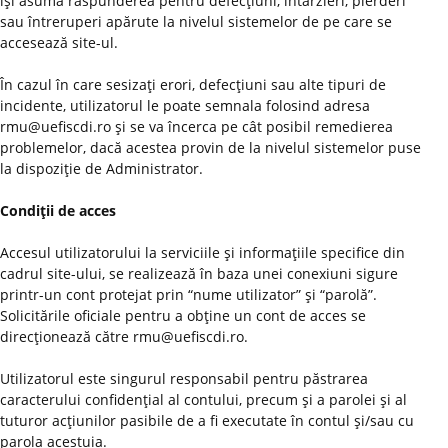
îşi asumă răspunderea pentru defecţiuni, întârzieri, pierderi
sau întreruperi apărute la nivelul sistemelor de pe care se
accesează site-ul.
În cazul în care sesizaţi erori, defecţiuni sau alte tipuri de
incidente, utilizatorul le poate semnala folosind adresa
rmu@uefiscdi.ro şi se va încerca pe cât posibil remedierea
problemelor, dacă acestea provin de la nivelul sistemelor puse
la dispoziţie de Administrator.
Condiţii de acces
Accesul utilizatorului la serviciile şi informaţiile specifice din
cadrul site-ului, se realizează în baza unei conexiuni sigure
printr-un cont protejat prin “nume utilizator” şi “parolă”.
Solicitările oficiale pentru a obţine un cont de acces se
direcţionează către rmu@uefiscdi.ro.
Utilizatorul este singurul responsabil pentru păstrarea
caracterului confidenţial al contului, precum şi a parolei şi al
tuturor acţiunilor pasibile de a fi executate în contul şi/sau cu
parola acestuia.