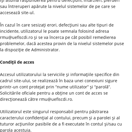
îşi asumă răspunderea pentru defecţiuni, întârzieri, pierderi
sau întreruperi apărute la nivelul sistemelor de pe care se
accesează site-ul.
În cazul în care sesizaţi erori, defecţiuni sau alte tipuri de
incidente, utilizatorul le poate semnala folosind adresa
rmu@uefiscdi.ro şi se va încerca pe cât posibil remedierea
problemelor, dacă acestea provin de la nivelul sistemelor puse
la dispoziţie de Administrator.
Condiţii de acces
Accesul utilizatorului la serviciile şi informaţiile specifice din
cadrul site-ului, se realizează în baza unei conexiuni sigure
printr-un cont protejat prin “nume utilizator” şi “parolă”.
Solicitările oficiale pentru a obţine un cont de acces se
direcţionează către rmu@uefiscdi.ro.
Utilizatorul este singurul responsabil pentru păstrarea
caracterului confidenţial al contului, precum şi a parolei şi al
tuturor acţiunilor pasibile de a fi executate în contul şi/sau cu
parola acestuia.