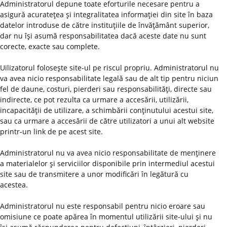
Administratorul depune toate eforturile necesare pentru a
asigură acurateţea şi integralitatea informaţiei din site în baza
datelor introduse de către instituţiile de învăţământ superior,
dar nu îşi asumă responsabilitatea dacă aceste date nu sunt
corecte, exacte sau complete.
Uilizatorul foloseşte site-ul pe riscul propriu. Administratorul nu
va avea nicio responsabilitate legală sau de alt tip pentru niciun
fel de daune, costuri, pierderi sau responsabilităţi, directe sau
indirecte, ce pot rezulta ca urmare a accesării, utilizării,
incapacităţii de utilizare, a schimbării conţinutului acestui site,
sau ca urmare a accesării de către utilizatori a unui alt website
printr-un link de pe acest site.
Administratorul nu va avea nicio responsabilitate de menţinere
a materialelor şi serviciilor disponibile prin intermediul acestui
site sau de transmitere a unor modificări în legătură cu
acestea.
Administratorul nu este responsabil pentru nicio eroare sau
omisiune ce poate apărea în momentul utilizării site-ului şi nu