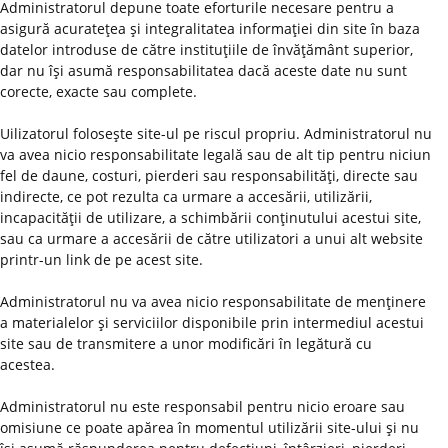
Administratorul depune toate eforturile necesare pentru a
asigură acurateţea şi integralitatea informaţiei din site în baza
datelor introduse de către instituţiile de învăţământ superior,
dar nu îşi asumă responsabilitatea dacă aceste date nu sunt
corecte, exacte sau complete.
Uilizatorul foloseşte site-ul pe riscul propriu. Administratorul nu
va avea nicio responsabilitate legală sau de alt tip pentru niciun
fel de daune, costuri, pierderi sau responsabilităţi, directe sau
indirecte, ce pot rezulta ca urmare a accesării, utilizării,
incapacităţii de utilizare, a schimbării conţinutului acestui site,
sau ca urmare a accesării de către utilizatori a unui alt website
printr-un link de pe acest site.
Administratorul nu va avea nicio responsabilitate de menţinere
a materialelor şi serviciilor disponibile prin intermediul acestui
site sau de transmitere a unor modificări în legătură cu
acestea.
Administratorul nu este responsabil pentru nicio eroare sau
omisiune ce poate apărea în momentul utilizării site-ului şi nu