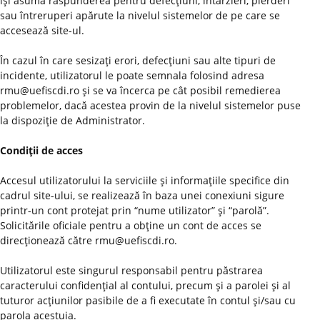
îşi asumă răspunderea pentru defecţiuni, întârzieri, pierderi
sau întreruperi apărute la nivelul sistemelor de pe care se
accesează site-ul.
În cazul în care sesizaţi erori, defecţiuni sau alte tipuri de
incidente, utilizatorul le poate semnala folosind adresa
rmu@uefiscdi.ro şi se va încerca pe cât posibil remedierea
problemelor, dacă acestea provin de la nivelul sistemelor puse
la dispoziţie de Administrator.
Condiţii de acces
Accesul utilizatorului la serviciile şi informaţiile specifice din
cadrul site-ului, se realizează în baza unei conexiuni sigure
printr-un cont protejat prin “nume utilizator” şi “parolă”.
Solicitările oficiale pentru a obţine un cont de acces se
direcţionează către rmu@uefiscdi.ro.
Utilizatorul este singurul responsabil pentru păstrarea
caracterului confidenţial al contului, precum şi a parolei şi al
tuturor acţiunilor pasibile de a fi executate în contul şi/sau cu
parola acestuia.