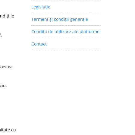
Legislaţie
ndiţiile
Termeni şi condiţii generale
Condiții de utilizare ale platformei
".
Contact
acestea
ciu.
itate cu