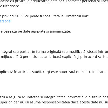
nelor cu privire la prelucrarea datelor cu caracter personal şi libe
le ulterioare.
e privind GDPR, ce poate fi consultată la următorul link:
personal
 se bazează pe date agregate şi anonimizate.
ntegral sau parţial, în forma originală sau modificată, stocat într-
 mijloace fără permisiunea anterioară explicită şi prin acord scris a
xplicativ, în articole, studii, cărţi este autorizată numai cu indicarea
u a asigură acurateţea şi integralitatea informaţiei din site în ba
 superior, dar nu îşi asumă responsabilitatea dacă aceste date nu s