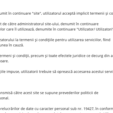
umit în continuare "site", utilizatorul acceptă implicit termenii şi co
t de către administratorul site-ului, denumit în continuare
or care îl utilizează, denumite în continuare "Utilizator/ Utilizatori
orului la termenii şi condiţiile pentru utilizarea serviciilor, fiind
iunea în cauză.
 termeni şi condiţii, precum şi toate efectele juridice ce decurg din 
goare.
iile impuse, utilizatorii trebuie să oprească accesarea acestui servi
nsmisă către acest site se supune prevederilor politicii de
rsonal.
prelucrărilor de date cu caracter personal sub nr. 19427, în conform