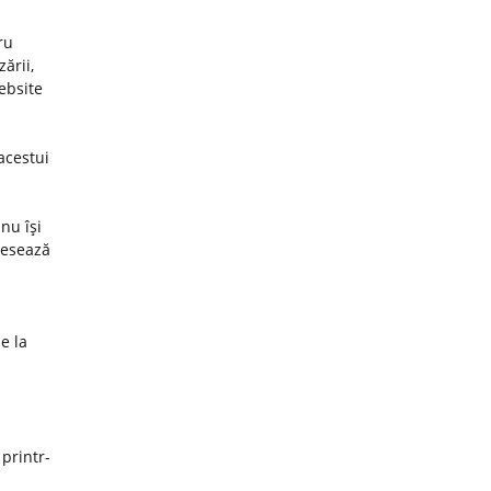
ru
ării,
website
acestui
nu îşi
cesează
e la
 printr-