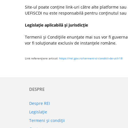
Site-ul poate conţine link-uri către alte platforme sau
UEFISCDI nu este responsabilă pentru conţinutul sau poli
Legislaţie aplicabilă şi jurisdicţie
Termenii şi Condiţiile enunţate mai sus vor fi guvernate
vor fi soluţionate exclusiv de instanţele române.
Link referenţiere articol:
https://rei.gov.ro/termeni-si-conditii-de-util-18
DESPRE
Despre REI
Legislaţie
Termeni şi condiţii