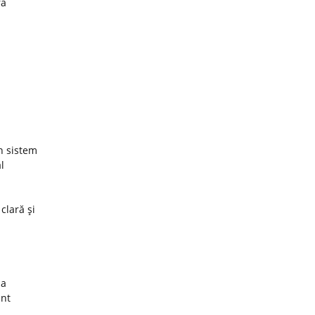
ra
un sistem
l
 clară şi
za
unt