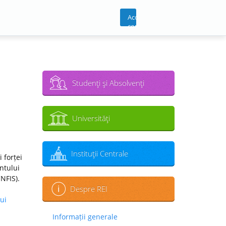
Acces
cont
Studenţi şi Absolvenţi
Universităţi
Instituţii Centrale
 forței
ntului
CNFIS).
Despre REI
ui
Informații generale