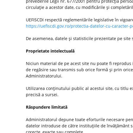
prevederile Legii nr. 677/2001 pentru protecţia persoa
circulaţie a acestor date, cu modificările şi completări
UEFISCDI respectă reglementările legislative în vigoar
https://uefiscdi.gov.ro/protectia-datelor-cu-caracter-
De asemenea, datele şi statisticile prezentate pe site
Proprietate intelectuală
Niciun material de pe acest site nu poate fi reprodus i
de regăsire sau transmis sub orice formă şi prin orice
Administratorului.
Utilizarea conţinutului public al acestui site, cu titlu e
precisă a sursei.
Răspundere limitată
Administratorul depune toate eforturile necesare pentr
datelor introduse de către instituţiile de învăţământ
corecte, exacte sau complete.