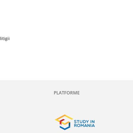
itigii
PLATFORME