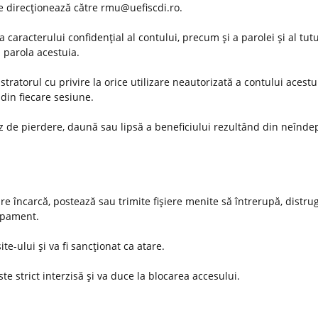
 se direcţionează către rmu@uefiscdi.ro.
 caracterului confidenţial al contului, precum şi a parolei şi al tut
u parola acestuia.
ratorul cu privire la orice utilizare neautorizată a contului acestu
din fiecare sesiune.
az de pierdere, daună sau lipsă a beneficiului rezultând din neînde
are încarcă, postează sau trimite fişiere menite să întrerupă, distru
hipament.
ite-ului şi va fi sancţionat ca atare.
te strict interzisă şi va duce la blocarea accesului.