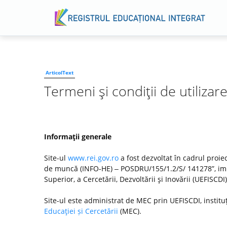
ArticolText
Termeni şi condiţii de utilizar
Informaţii generale
Site-ul
www.rei.gov.ro
a fost dezvoltat în cadrul proiec
de muncă (INFO-HE) ‒ POSDRU/155/1.2/S/ 141278”, imp
Superior, a Cercetării, Dezvoltării şi Inovării (UEFISC
Site-ul este administrat de MEC prin UEFISCDI, institu
Educaţiei și Cercetării
(MEC).