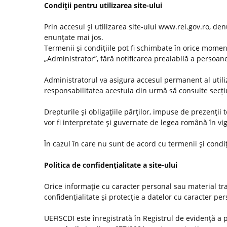
Condiţii pentru utilizarea site-ului
Prin accesul şi utilizarea site-ului www.rei.gov.ro, den
enunţate mai jos.
Termenii şi condiţiile pot fi schimbate în orice momen
„Administrator”, fără notificarea prealabilă a persoanel
Administratorul va asigura accesul permanent al utilizat
responsabilitatea acestuia din urmă să consulte secț
Drepturile şi obligaţiile părţilor, impuse de prezenţii
vor fi interpretate şi guvernate de legea română în vi
În cazul în care nu sunt de acord cu termenii şi condiţ
Politica de confidenţialitate a site-ului
Orice informaţie cu caracter personal sau material tra
confidenţialitate şi protecţie a datelor cu caracter pe
UEFISCDI este înregistrată în Registrul de evidenţă a 