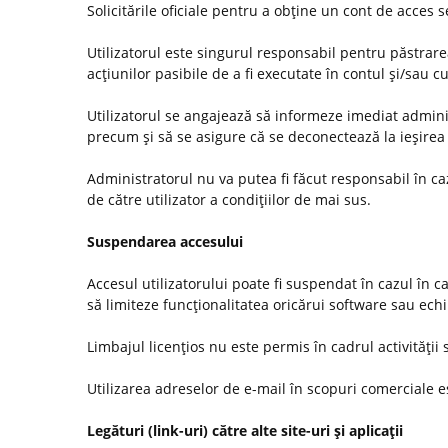
Solicitările oficiale pentru a obţine un cont de acces
Utilizatorul este singurul responsabil pentru păstrarea
acţiunilor pasibile de a fi executate în contul şi/sau c
Utilizatorul se angajează să informeze imediat administ
precum şi să se asigure că se deconectează la ieşirea 
Administratorul nu va putea fi făcut responsabil în c
de către utilizator a condiţiilor de mai sus.
Suspendarea accesului
Accesul utilizatorului poate fi suspendat în cazul în c
să limiteze funcţionalitatea oricărui software sau ec
Limbajul licenţios nu este permis în cadrul activităţii s
Utilizarea adreselor de e-mail în scopuri comerciale es
Legături (link-uri) către alte site-uri şi aplicaţii