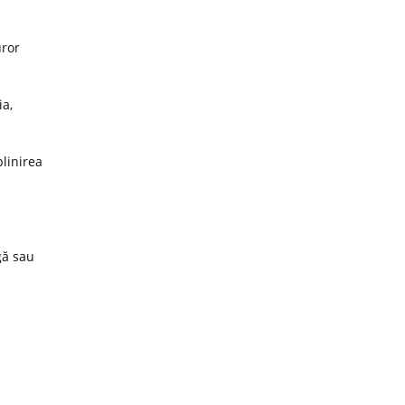
uror
ia,
plinirea
gă sau