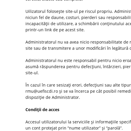
Uilizatorul foloseşte site-ul pe riscul propriu. Admini
niciun fel de daune, costuri, pierderi sau responsabilită
incapacităţii de utilizare, a schimbării conţinutului ac
printr-un link de pe acest site.
Administratorul nu va avea nicio responsabilitate de m
site sau de transmitere a unor modificări în legătură
Administratorul nu este responsabil pentru nicio eroar
asumă răspunderea pentru defecţiuni, întârzieri, pier
site-ul.
În cazul în care sesizaţi erori, defecţiuni sau alte tip
rmu@uefiscdi.ro şi se va încerca pe cât posibil remed
dispoziţie de Administrator.
Condiţii de acces
Accesul utilizatorului la serviciile şi informaţiile spec
un cont protejat prin “nume utilizator” şi “parolă”.