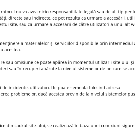
stratorul nu va avea nicio responsabilitate legală sau de alt tip pent
ţi, directe sau indirecte, ce pot rezulta ca urmare a accesării, utiliz
estui site, sau ca urmare a accesării de către utilizatori a unui alt 
enţinere a materialelor şi serviciilor disponibile prin intermediul 
 cu acestea.
e sau omisiune ce poate apărea în momentul utilizării site-ului şi 
deri sau întreruperi apărute la nivelul sistemelor de pe care se ac
uri de incidente, utilizatorul le poate semnala folosind adresa
ierea problemelor, dacă acestea provin de la nivelul sistemelor pus
ifice din cadrul site-ului, se realizează în baza unei conexiuni sigure