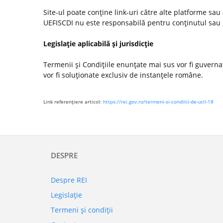
Site-ul poate conţine link-uri către alte platforme sau
UEFISCDI nu este responsabilă pentru conţinutul sau poli
Legislaţie aplicabilă şi jurisdicţie
Termenii şi Condiţiile enunţate mai sus vor fi guvernate
vor fi soluţionate exclusiv de instanţele române.
Link referenţiere articol:
https://rei.gov.ro/termeni-si-conditii-de-util-18
DESPRE
Despre REI
Legislaţie
Termeni şi condiţii