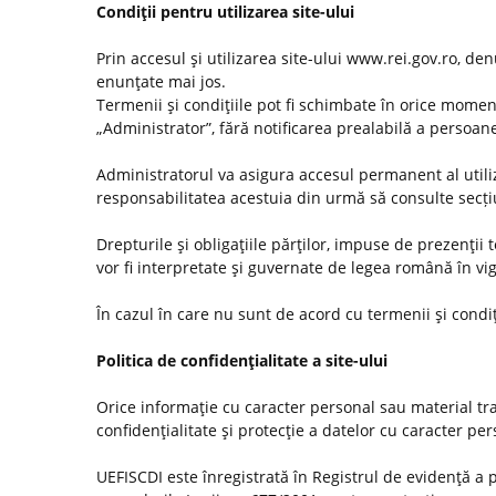
Condiţii pentru utilizarea site-ului
Prin accesul şi utilizarea site-ului www.rei.gov.ro, den
enunţate mai jos.
Termenii şi condiţiile pot fi schimbate în orice momen
„Administrator”, fără notificarea prealabilă a persoanel
Administratorul va asigura accesul permanent al utilizat
responsabilitatea acestuia din urmă să consulte secț
Drepturile şi obligaţiile părţilor, impuse de prezenţii
vor fi interpretate şi guvernate de legea română în vi
În cazul în care nu sunt de acord cu termenii şi condiţ
Politica de confidenţialitate a site-ului
Orice informaţie cu caracter personal sau material tra
confidenţialitate şi protecţie a datelor cu caracter pe
UEFISCDI este înregistrată în Registrul de evidenţă a 