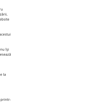
ru
ării,
website
acestui
nu îşi
cesează
e la
 printr-