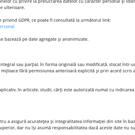
nelor cu privire la prelucrarea datelor cu caracter personal şi libe
le ulterioare.
e privind GDPR, ce poate fi consultată la următorul link:
personal
 se bazează pe date agregate şi anonimizate.
ntegral sau parţial, în forma originală sau modificată, stocat într-
 mijloace fără permisiunea anterioară explicită şi prin acord scris a
xplicativ, în articole, studii, cărţi este autorizată numai cu indicarea
u a asigură acurateţea şi integralitatea informaţiei din site în ba
 superior, dar nu îşi asumă responsabilitatea dacă aceste date nu s