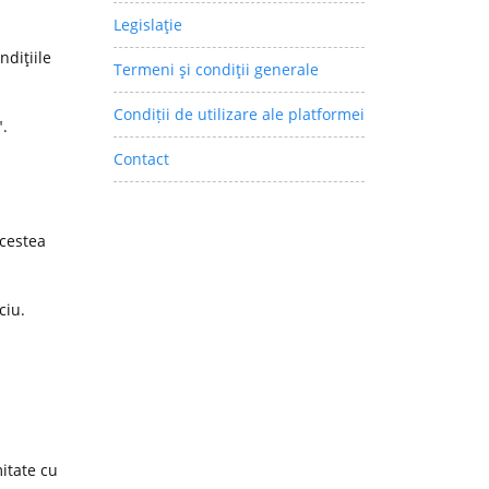
Legislaţie
ndiţiile
Termeni şi condiţii generale
Condiții de utilizare ale platformei
".
Contact
acestea
ciu.
itate cu