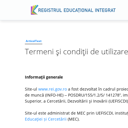
ArticolText
Termeni şi condiţii de utilizar
Informaţii generale
Site-ul
www.rei.gov.ro
a fost dezvoltat în cadrul proiec
de muncă (INFO-HE) ‒ POSDRU/155/1.2/S/ 141278”, imp
Superior, a Cercetării, Dezvoltării şi Inovării (UEFISC
Site-ul este administrat de MEC prin UEFISCDI, institu
Educaţiei și Cercetării
(MEC).