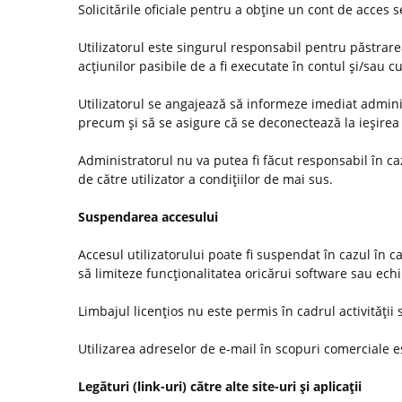
Solicitările oficiale pentru a obţine un cont de acces
Utilizatorul este singurul responsabil pentru păstrarea
acţiunilor pasibile de a fi executate în contul şi/sau c
Utilizatorul se angajează să informeze imediat administ
precum şi să se asigure că se deconectează la ieşirea 
Administratorul nu va putea fi făcut responsabil în c
de către utilizator a condiţiilor de mai sus.
Suspendarea accesului
Accesul utilizatorului poate fi suspendat în cazul în c
să limiteze funcţionalitatea oricărui software sau ec
Limbajul licenţios nu este permis în cadrul activităţii s
Utilizarea adreselor de e-mail în scopuri comerciale es
Legături (link-uri) către alte site-uri şi aplicaţii