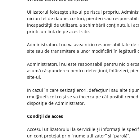
Uilizatorul foloseşte site-ul pe riscul propriu. Admini
niciun fel de daune, costuri, pierderi sau responsabilită
incapacităţii de utilizare, a schimbării conţinutului ac
printr-un link de pe acest site.
Administratorul nu va avea nicio responsabilitate de m
site sau de transmitere a unor modificări în legătură
Administratorul nu este responsabil pentru nicio eroar
asumă răspunderea pentru defecţiuni, întârzieri, pier
site-ul.
În cazul în care sesizaţi erori, defecţiuni sau alte tip
rmu@uefiscdi.ro şi se va încerca pe cât posibil remed
dispoziţie de Administrator.
Condiţii de acces
Accesul utilizatorului la serviciile şi informaţiile spec
un cont protejat prin “nume utilizator” şi “parolă”.