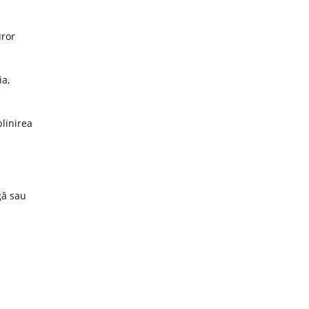
uror
ia,
plinirea
gă sau