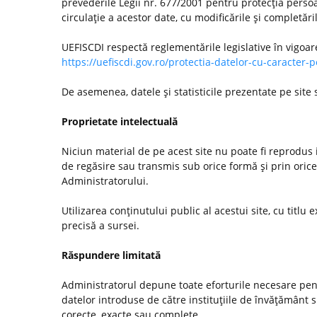
prevederile Legii nr. 677/2001 pentru protecţia persoa
circulaţie a acestor date, cu modificările şi completări
UEFISCDI respectă reglementările legislative în vigoar
https://uefiscdi.gov.ro/protectia-datelor-cu-caracter-
De asemenea, datele şi statisticile prezentate pe site
Proprietate intelectuală
Niciun material de pe acest site nu poate fi reprodus i
de regăsire sau transmis sub orice formă şi prin orice
Administratorului.
Utilizarea conţinutului public al acestui site, cu titlu e
precisă a sursei.
Răspundere limitată
Administratorul depune toate eforturile necesare pentr
datelor introduse de către instituţiile de învăţământ
corecte, exacte sau complete.