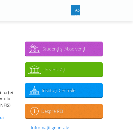
Acces
cont
Studenţi şi Absolvenţi
Universităţi
Instituţii Centrale
 forței
ntului
CNFIS).
Despre REI
ui
Informații generale