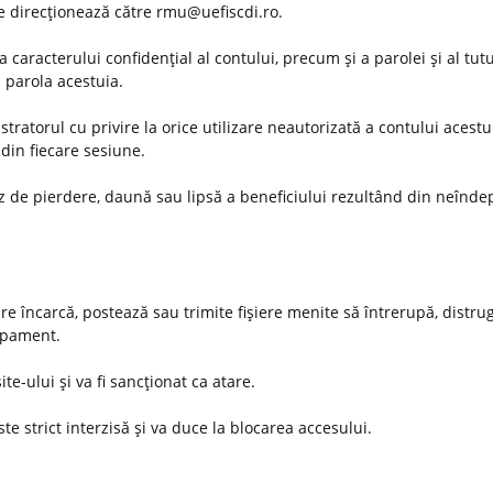
 se direcţionează către rmu@uefiscdi.ro.
 caracterului confidenţial al contului, precum şi a parolei şi al tut
u parola acestuia.
ratorul cu privire la orice utilizare neautorizată a contului acestu
din fiecare sesiune.
az de pierdere, daună sau lipsă a beneficiului rezultând din neînde
are încarcă, postează sau trimite fişiere menite să întrerupă, distru
hipament.
ite-ului şi va fi sancţionat ca atare.
te strict interzisă şi va duce la blocarea accesului.