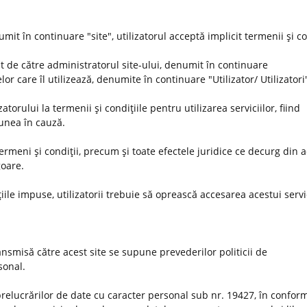
umit în continuare "site", utilizatorul acceptă implicit termenii şi co
t de către administratorul site-ului, denumit în continuare
or care îl utilizează, denumite în continuare "Utilizator/ Utilizatori
orului la termenii şi condiţiile pentru utilizarea serviciilor, fiind
iunea în cauză.
 termeni şi condiţii, precum şi toate efectele juridice ce decurg din 
goare.
iile impuse, utilizatorii trebuie să oprească accesarea acestui servi
nsmisă către acest site se supune prevederilor politicii de
rsonal.
prelucrărilor de date cu caracter personal sub nr. 19427, în conform