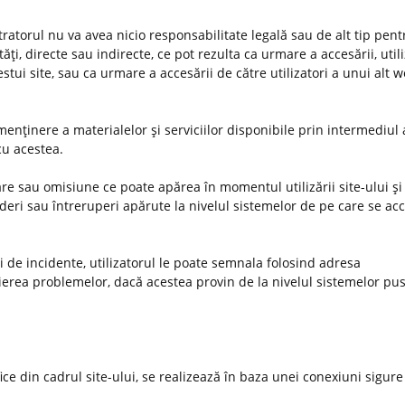
stratorul nu va avea nicio responsabilitate legală sau de alt tip pent
ţi, directe sau indirecte, ce pot rezulta ca urmare a accesării, utiliz
estui site, sau ca urmare a accesării de către utilizatori a unui alt 
enţinere a materialelor şi serviciilor disponibile prin intermediul 
 cu acestea.
e sau omisiune ce poate apărea în momentul utilizării site-ului şi 
deri sau întreruperi apărute la nivelul sistemelor de pe care se ac
uri de incidente, utilizatorul le poate semnala folosind adresa
ierea problemelor, dacă acestea provin de la nivelul sistemelor pus
ifice din cadrul site-ului, se realizează în baza unei conexiuni sigure