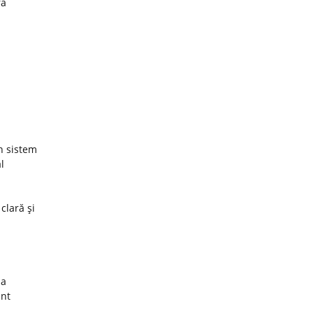
ra
un sistem
l
 clară şi
za
unt