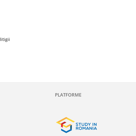
itigii
PLATFORME