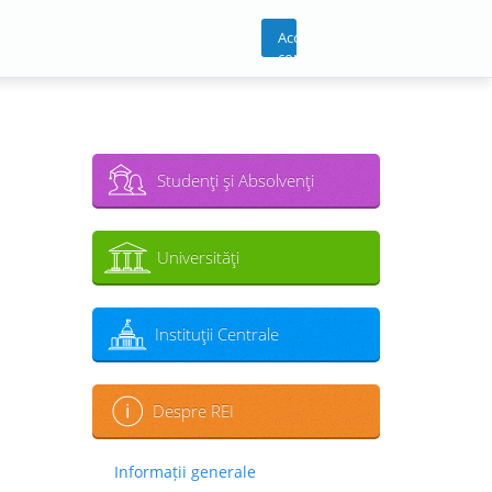
Acces
cont
Studenţi şi Absolvenţi
Universităţi
Instituţii Centrale
Despre REI
Informații generale