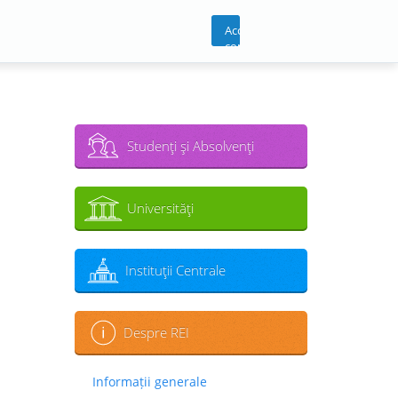
Acces
cont
Studenţi şi Absolvenţi
Universităţi
Instituţii Centrale
Despre REI
Informații generale