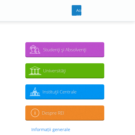
Acces
cont
Studenţi şi Absolvenţi
Universităţi
Instituţii Centrale
Despre REI
Informații generale