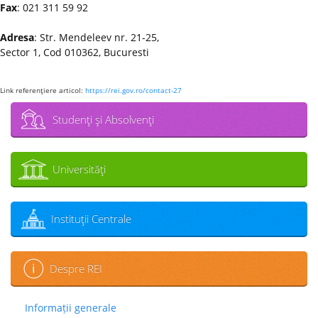
Fax
: 021 311 59 92
Adresa
: Str. Mendeleev nr. 21-25,
Sector 1, Cod 010362, Bucuresti
Link referenţiere articol:
https://rei.gov.ro/contact-27
Studenţi şi Absolvenţi
Universităţi
Instituţii Centrale
Despre REI
Informații generale