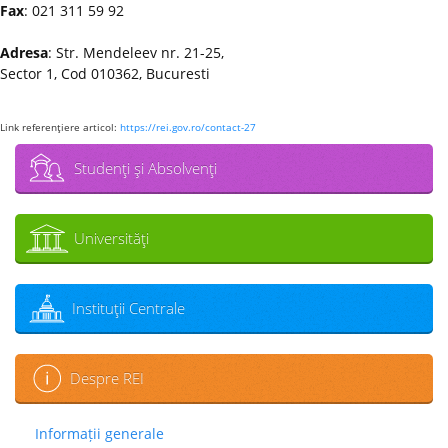
Fax
: 021 311 59 92
Adresa
: Str. Mendeleev nr. 21-25,
Sector 1, Cod 010362, Bucuresti
Link referenţiere articol:
https://rei.gov.ro/contact-27
Studenţi şi Absolvenţi
Universităţi
Instituţii Centrale
Despre REI
Informații generale