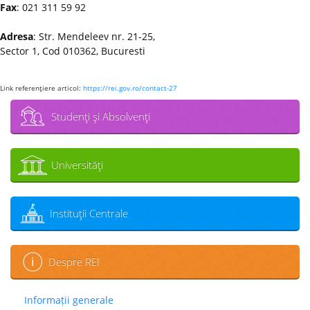
Fax
: 021 311 59 92
Adresa
: Str. Mendeleev nr. 21-25,
Sector 1, Cod 010362, Bucuresti
Link referenţiere articol:
https://rei.gov.ro/contact-27
Studenţi şi Absolvenţi
Universităţi
Instituţii Centrale
Despre REI
Informații generale