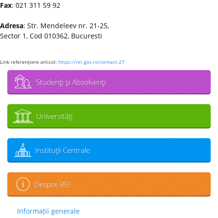
Fax
: 021 311 59 92
Adresa
: Str. Mendeleev nr. 21-25,
Sector 1, Cod 010362, Bucuresti
Link referenţiere articol:
https://rei.gov.ro/contact-27
Studenţi şi Absolvenţi
Universităţi
Instituţii Centrale
Despre REI
Informații generale