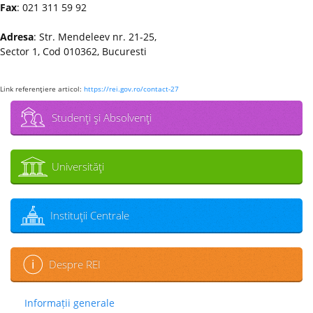
Fax
: 021 311 59 92
Adresa
: Str. Mendeleev nr. 21-25,
Sector 1, Cod 010362, Bucuresti
Link referenţiere articol:
https://rei.gov.ro/contact-27
Studenţi şi Absolvenţi
Universităţi
Instituţii Centrale
Despre REI
Informații generale