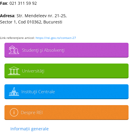
Fax
: 021 311 59 92
Adresa
: Str. Mendeleev nr. 21-25,
Sector 1, Cod 010362, Bucuresti
Link referenţiere articol:
https://rei.gov.ro/contact-27
Studenţi şi Absolvenţi
Universităţi
Instituţii Centrale
Despre REI
Informații generale