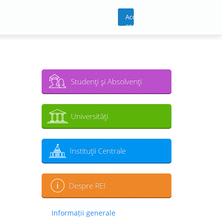
Acces
cont
Studenţi şi Absolvenţi
Universităţi
Instituţii Centrale
Despre REI
Informații generale