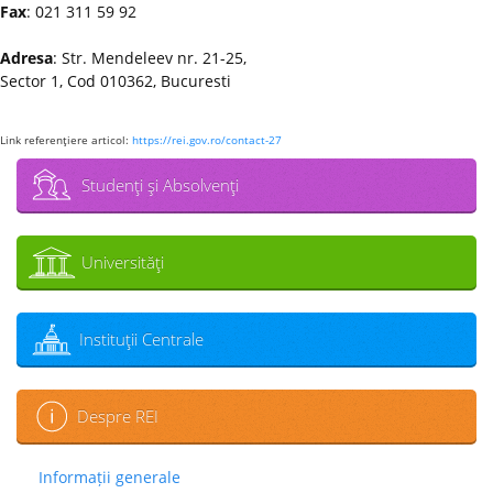
Fax
: 021 311 59 92
Adresa
: Str. Mendeleev nr. 21-25,
Sector 1, Cod 010362, Bucuresti
Link referenţiere articol:
https://rei.gov.ro/contact-27
Studenţi şi Absolvenţi
Universităţi
Instituţii Centrale
Despre REI
Informații generale