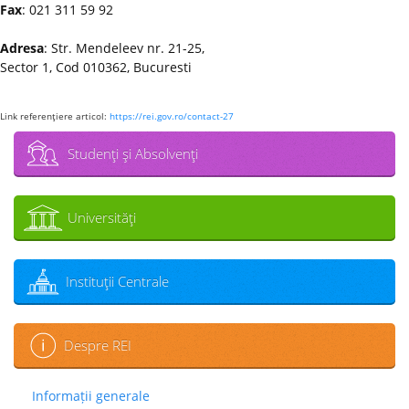
Fax
: 021 311 59 92
Adresa
: Str. Mendeleev nr. 21-25,
Sector 1, Cod 010362, Bucuresti
Link referenţiere articol:
https://rei.gov.ro/contact-27
Studenţi şi Absolvenţi
Universităţi
Instituţii Centrale
Despre REI
Informații generale