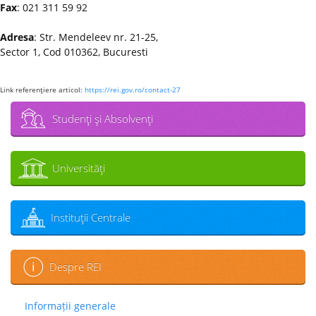
Fax
: 021 311 59 92
Adresa
: Str. Mendeleev nr. 21-25,
Sector 1, Cod 010362, Bucuresti
Link referenţiere articol:
https://rei.gov.ro/contact-27
Studenţi şi Absolvenţi
Universităţi
Instituţii Centrale
Despre REI
Informații generale