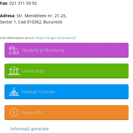
Fax
: 021 311 59 92
Adresa
: Str. Mendeleev nr. 21-25,
Sector 1, Cod 010362, Bucuresti
Link referenţiere articol:
https://rei.gov.ro/contact-27
Studenţi şi Absolvenţi
Universităţi
Instituţii Centrale
Despre REI
Informații generale