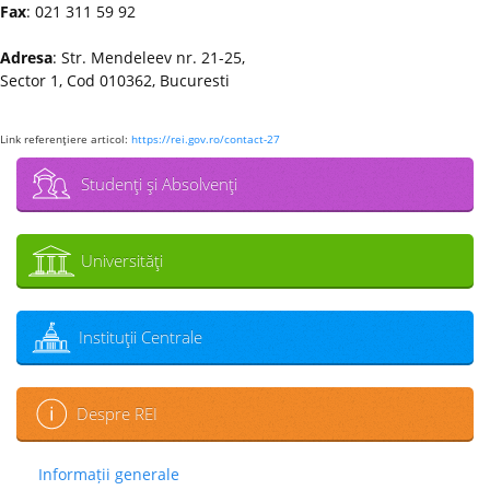
Fax
: 021 311 59 92
Adresa
: Str. Mendeleev nr. 21-25,
Sector 1, Cod 010362, Bucuresti
Link referenţiere articol:
https://rei.gov.ro/contact-27
Studenţi şi Absolvenţi
Universităţi
Instituţii Centrale
Despre REI
Informații generale