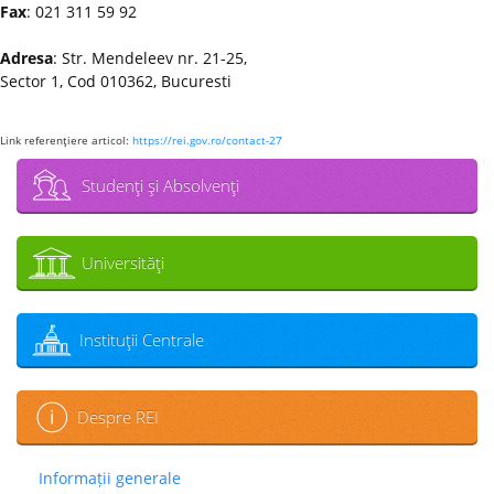
Fax
: 021 311 59 92
Adresa
: Str. Mendeleev nr. 21-25,
Sector 1, Cod 010362, Bucuresti
Link referenţiere articol:
https://rei.gov.ro/contact-27
Studenţi şi Absolvenţi
Universităţi
Instituţii Centrale
Despre REI
Informații generale