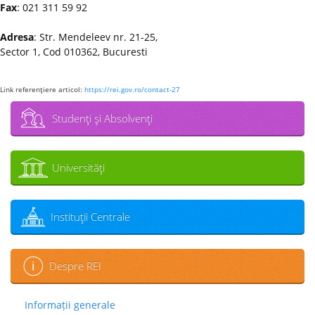
Fax
: 021 311 59 92
Adresa
: Str. Mendeleev nr. 21-25,
Sector 1, Cod 010362, Bucuresti
Link referenţiere articol:
https://rei.gov.ro/contact-27
Studenţi şi Absolvenţi
Universităţi
Instituţii Centrale
Despre REI
Informații generale