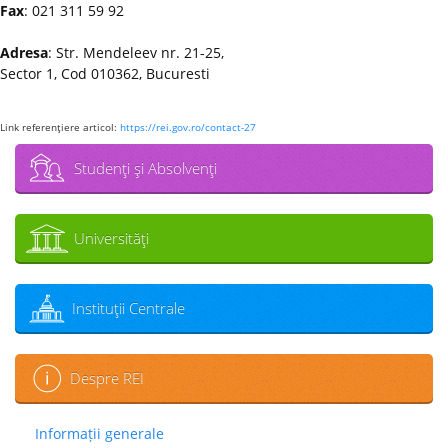
Fax
: 021 311 59 92
Adresa
: Str. Mendeleev nr. 21-25,
Sector 1, Cod 010362, Bucuresti
Link referenţiere articol:
https://rei.gov.ro/contact-27
Studenţi şi Absolvenţi
Universităţi
Instituţii Centrale
Despre REI
Informații generale